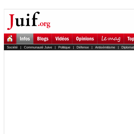
Société
|
Communauté Juive
|
Politique
|
Défense
|
Antisémitisme
|
Diplomat