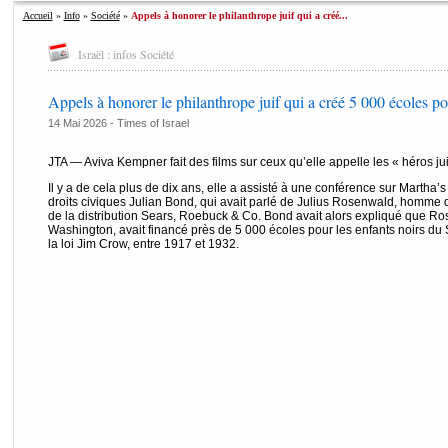
Accueil
»
Info
»
Société
»
Appels à honorer le philanthrope juif qui a créé...
Israël : infos Société
Appels à honorer le philanthrope juif qui a créé 5 000 écoles po
14 Mai 2026 -
Times of Israel
JTA — Aviva Kempner fait des films sur ceux qu’elle appelle les « héros j
Il y a de cela plus de dix ans, elle a assisté à une conférence sur Martha’
droits civiques Julian Bond, qui avait parlé de Julius Rosenwald, homme d’
de la distribution Sears, Roebuck & Co. Bond avait alors expliqué que Ro
Washington, avait financé près de 5 000 écoles pour les enfants noirs du 
la loi Jim Crow, entre 1917 et 1932.