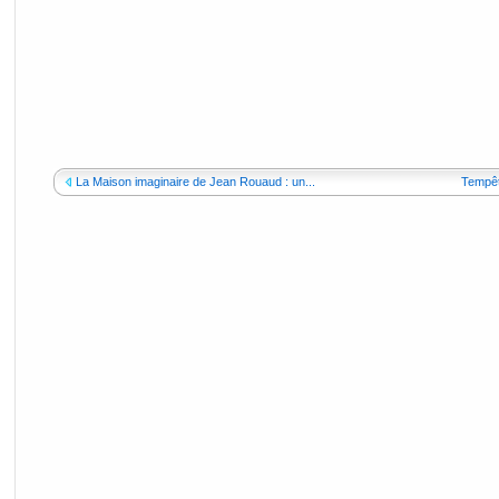
La Maison imaginaire de Jean Rouaud : un...
Tempêt