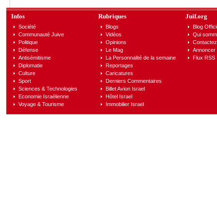
Infos
Rubriques
Juif.org
Société
Blogs
Blog Offici
Communauté Juive
Vidéos
Qui somm
Politique
Opinions
Contactez
Défense
Le Mag
Annoncer s
Antisémitisme
La Personnalité de la semaine
Flux RSS
Diplomatie
Reportages
Culture
Caricatures
Sport
Derniers Commentaires
Sciences & Technologies
Billet Avion Israel
Economie Israélienne
Hôtel Israel
Voyage & Tourisme
Immobilier Israel