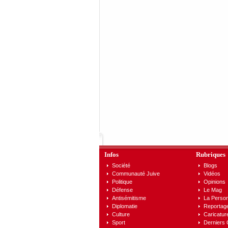
Infos
Rubriques
Société
Blogs
Communauté Juive
Vidéos
Politique
Opinions
Défense
Le Mag
Antisémitisme
La Person
Diplomatie
Reportag
Culture
Caricatur
Sport
Derniers