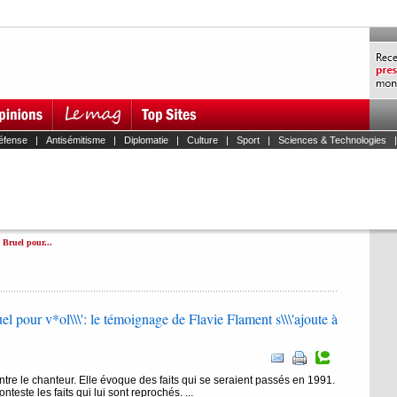
éfense
|
Antisémitisme
|
Diplomatie
|
Culture
|
Sport
|
Sciences & Technologies
 Bruel pour...
el pour v*ol\\\': le témoignage de Flavie Flament s\\\'ajoute à
ntre le chanteur. Elle évoque des faits qui se seraient passés en 1991.
teste les faits qui lui sont reprochés. ...