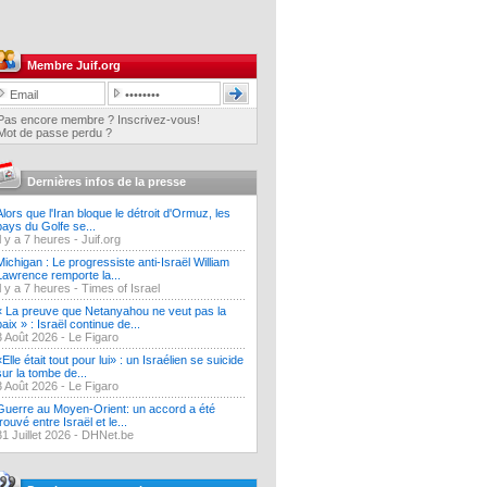
Membre Juif.org
Pas encore membre ? Inscrivez-vous!
Mot de passe perdu ?
Dernières infos de la presse
Alors que l'Iran bloque le détroit d'Ormuz, les
pays du Golfe se...
Il y a 7 heures -
Juif.org
Michigan : Le progressiste anti-Israël William
Lawrence remporte la...
Il y a 7 heures -
Times of Israel
« La preuve que Netanyahou ne veut pas la
paix » : Israël continue de...
3 Août 2026 -
Le Figaro
«Elle était tout pour lui» : un Israélien se suicide
sur la tombe de...
3 Août 2026 -
Le Figaro
Guerre au Moyen-Orient: un accord a été
trouvé entre Israël et le...
31 Juillet 2026 -
DHNet.be