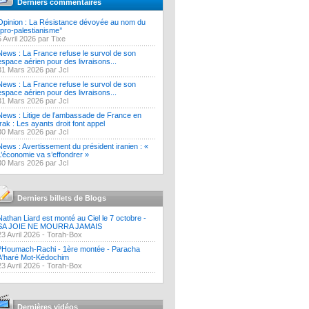
Derniers commentaires
Opinion : La Résistance dévoyée au nom du
‘’pro-palestianisme’’
5 Avril 2026 par Tixe
News : La France refuse le survol de son
espace aérien pour des livraisons...
31 Mars 2026 par Jcl
News : La France refuse le survol de son
espace aérien pour des livraisons...
31 Mars 2026 par Jcl
News : Litige de l’ambassade de France en
Irak : Les ayants droit font appel
30 Mars 2026 par Jcl
News : Avertissement du président iranien : «
L’économie va s’effondrer »
30 Mars 2026 par Jcl
Derniers billets de Blogs
Nathan Liard est monté au Ciel le 7 octobre -
SA JOIE NE MOURRA JAMAIS
23 Avril 2026 -
Torah-Box
?Houmach-Rachi - 1ère montée - Paracha
A'haré Mot-Kédochim
23 Avril 2026 -
Torah-Box
Dernières vidéos