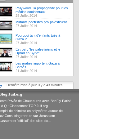
Pallywood : la propagande pour les
médias occidentaux
28 Juillet 2014
Militants pacfiistes pro-palestiniens
27 Juillet 2014
Pourquoi tant d'enfants tués à
Gaza ?
27 Juillet 2014
Estrosi : "les palestiniens et le
Djihad en Syrie"
27 Juillet 2014
Les arabes importent Gaza à
Barbès
21 Juillet 2014
Dernière mise à jour, il y a 43 minutes
Blog Juif.org
ente Privée de Chaussures avec BeeFly Paris!
.A.Q : Classement TOP Juif.org
mploi de chimiste en polymères autour de...
ev Consulting recrute sur Jerusalem
lassement "officiel" des sites de...