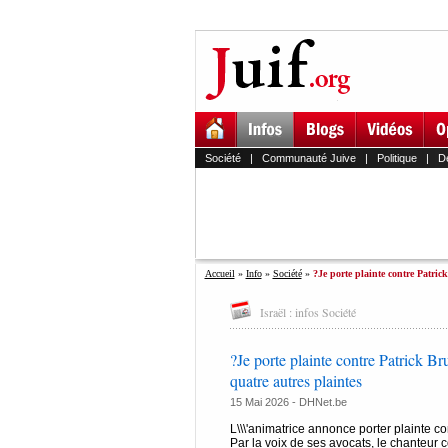
Société
|
Communauté Juive
|
Politique
|
D
Accueil
»
Info
»
Société
»
?Je porte plainte contre Patrick
Israël : infos Société
?Je porte plainte contre Patrick Bru
quatre autres plaintes
15 Mai 2026 -
DHNet.be
L\\\'animatrice annonce porter plainte co
Par la voix de ses avocats, le chanteur con