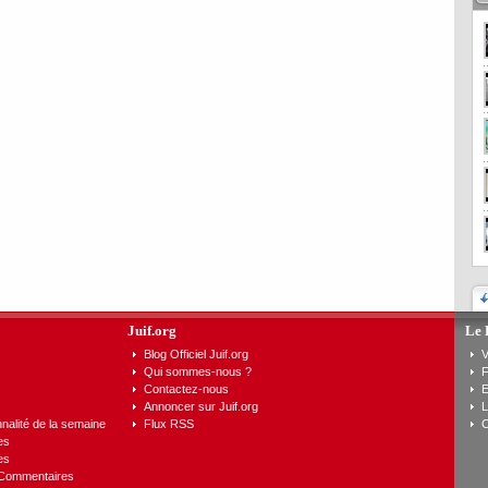
Juif.org
Le 
Blog Officiel Juif.org
V
Qui sommes-nous ?
F
Contactez-nous
E
Annoncer sur Juif.org
L
nalité de la semaine
Flux RSS
C
es
es
 Commentaires