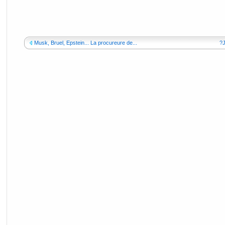
Musk, Bruel, Epstein... La procureure de...
?J