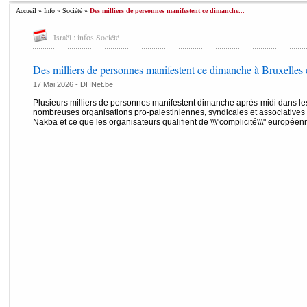
Accueil
»
Info
»
Société
»
Des milliers de personnes manifestent ce dimanche...
Israël : infos Société
Des milliers de personnes manifestent ce dimanche à Bruxelles 
17 Mai 2026 -
DHNet.be
Plusieurs milliers de personnes manifestent dimanche après-midi dans les 
nombreuses organisations pro-palestiniennes, syndicales et associatives
Nakba et ce que les organisateurs qualifient de \\\"complicité\\\" européenne