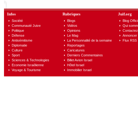
Infos
Rubriques
Juif.org
Société
Blogs
Blog Offici
Communauté Juive
Vidéos
Qui somm
Politique
Opinions
Contactez
Défense
Le Mag
Annoncer s
Antisémitisme
La Personnalité de la semaine
Flux RSS
Diplomatie
Reportages
Culture
Caricatures
Sport
Derniers Commentaires
Sciences & Technologies
Billet Avion Israel
Economie Israélienne
Hôtel Israel
Voyage & Tourisme
Immobilier Israel