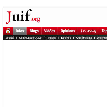
Société
|
Communauté Juive
|
Politique
|
Défense
|
Antisémitisme
|
Diplomat