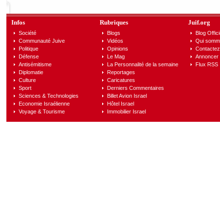
Infos
Rubriques
Juif.org
Société
Blogs
Blog Offici
Communauté Juive
Vidéos
Qui somm
Politique
Opinions
Contactez
Défense
Le Mag
Annoncer s
Antisémitisme
La Personnalité de la semaine
Flux RSS
Diplomatie
Reportages
Culture
Caricatures
Sport
Derniers Commentaires
Sciences & Technologies
Billet Avion Israel
Economie Israélienne
Hôtel Israel
Voyage & Tourisme
Immobilier Israel