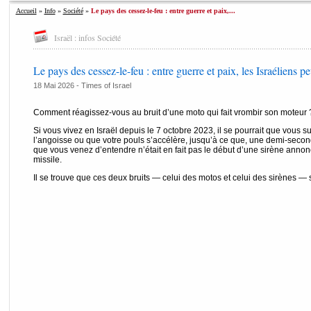
Accueil
»
Info
»
Société
»
Le pays des cessez-le-feu : entre guerre et paix,...
Israël : infos Société
Le pays des cessez-le-feu : entre guerre et paix, les Israéliens pe
18 Mai 2026 -
Times of Israel
Comment réagissez-vous au bruit d’une moto qui fait vrombir son moteur 
Si vous vivez en Israël depuis le 7 octobre 2023, il se pourrait que vous 
l’angoisse ou que votre pouls s’accélère, jusqu’à ce que, une demi-second
que vous venez d’entendre n’était en fait pas le début d’une sirène annonc
missile.
Il se trouve que ces deux bruits — celui des motos et celui des sirènes 