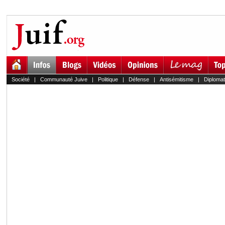
Société
|
Communauté Juive
|
Politique
|
Défense
|
Antisémitisme
|
Diplomat