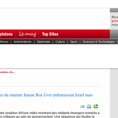
éfense
|
Antisémitisme
|
Diplomatie
|
Culture
|
Sport
|
Sciences & Technologies
ocations du...
ions du ministre Itamar Ben Gvir embarrassent Israël mais
e israélien d\\\'une vidéo montrant des militants étrangers humiliés a
res critiques au sein du gouvernement. Une séquence qui illustre la