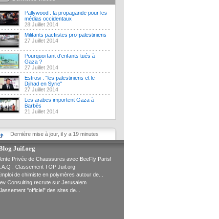
Pallywood : la propagande pour les
médias occidentaux
28 Juillet 2014
Militants pacfiistes pro-palestiniens
27 Juillet 2014
Pourquoi tant d'enfants tués à
Gaza ?
27 Juillet 2014
Estrosi : "les palestiniens et le
Djihad en Syrie"
27 Juillet 2014
Les arabes importent Gaza à
Barbès
21 Juillet 2014
Dernière mise à jour, il y a 19 minutes
Blog Juif.org
ente Privée de Chaussures avec BeeFly Paris!
.A.Q : Classement TOP Juif.org
mploi de chimiste en polymères autour de...
ev Consulting recrute sur Jerusalem
lassement "officiel" des sites de...