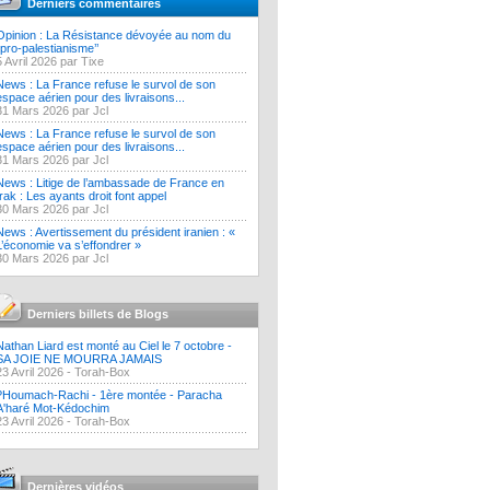
Derniers commentaires
Opinion : La Résistance dévoyée au nom du
‘’pro-palestianisme’’
5 Avril 2026 par Tixe
News : La France refuse le survol de son
espace aérien pour des livraisons...
31 Mars 2026 par Jcl
News : La France refuse le survol de son
espace aérien pour des livraisons...
31 Mars 2026 par Jcl
News : Litige de l’ambassade de France en
Irak : Les ayants droit font appel
30 Mars 2026 par Jcl
News : Avertissement du président iranien : «
L’économie va s’effondrer »
30 Mars 2026 par Jcl
Derniers billets de Blogs
Nathan Liard est monté au Ciel le 7 octobre -
SA JOIE NE MOURRA JAMAIS
23 Avril 2026 -
Torah-Box
?Houmach-Rachi - 1ère montée - Paracha
A'haré Mot-Kédochim
23 Avril 2026 -
Torah-Box
Dernières vidéos