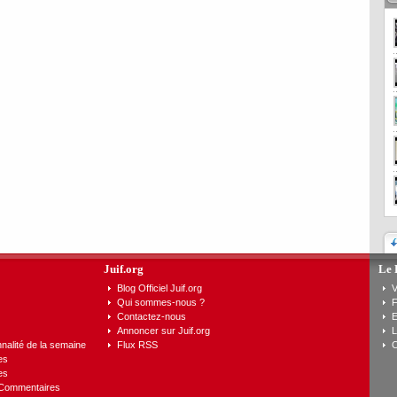
Juif.org
Le 
Blog Officiel Juif.org
V
Qui sommes-nous ?
F
Contactez-nous
E
Annoncer sur Juif.org
L
nalité de la semaine
Flux RSS
C
es
es
 Commentaires