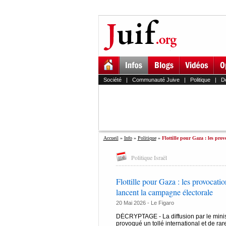
Société
|
Communauté Juive
|
Politique
|
D
Accueil
»
Info
»
Politique
»
Flottille pour Gaza : les prov
Politique Israël
Flottille pour Gaza : les provocat
lancent la campagne électorale
20 Mai 2026 -
Le Figaro
DÉCRYPTAGE - La diffusion par le ministr
provoqué un tollé international et de ra