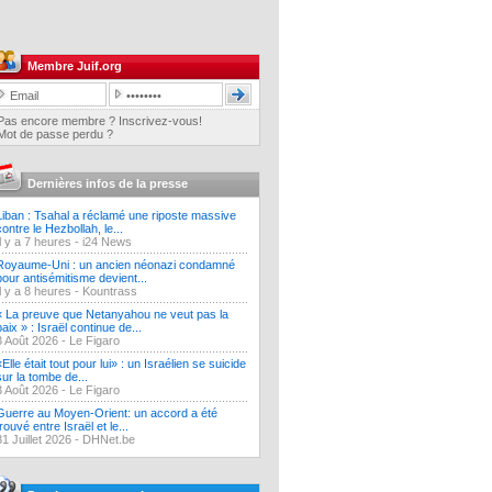
Membre Juif.org
Pas encore membre ? Inscrivez-vous!
Mot de passe perdu ?
Dernières infos de la presse
Liban : Tsahal a réclamé une riposte massive
contre le Hezbollah, le...
Il y a 7 heures -
i24 News
Royaume-Uni : un ancien néonazi condamné
pour antisémitisme devient...
Il y a 8 heures -
Kountrass
« La preuve que Netanyahou ne veut pas la
paix » : Israël continue de...
3 Août 2026 -
Le Figaro
«Elle était tout pour lui» : un Israélien se suicide
sur la tombe de...
3 Août 2026 -
Le Figaro
Guerre au Moyen-Orient: un accord a été
trouvé entre Israël et le...
31 Juillet 2026 -
DHNet.be