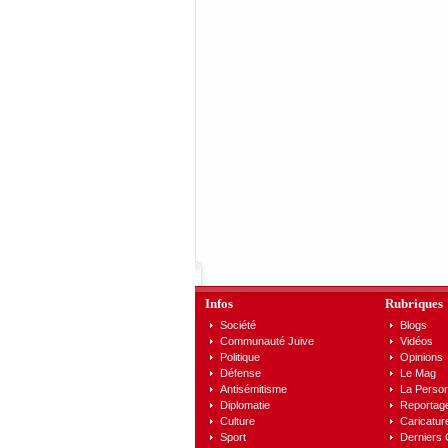
Infos
Rubriques
Société
Blogs
Communauté Juive
Vidéos
Politique
Opinions
Défense
Le Mag
Antisémitisme
La Person
Diplomatie
Reportag
Culture
Caricatur
Sport
Derniers