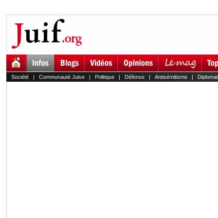
Société
|
Communauté Juive
|
Politique
|
Défense
|
Antisémitisme
|
Diplomat