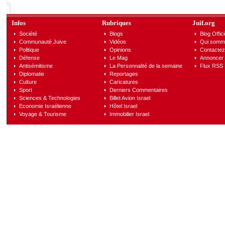
Infos
Rubriques
Juif.org
Société
Blogs
Blog Offici
Communauté Juive
Vidéos
Qui somm
Politique
Opinions
Contactez
Défense
Le Mag
Annoncer s
Antisémitisme
La Personnalité de la semaine
Flux RSS
Diplomatie
Reportages
Culture
Caricatures
Sport
Derniers Commentaires
Sciences & Technologies
Billet Avion Israel
Economie Israélienne
Hôtel Israel
Voyage & Tourisme
Immobilier Israel