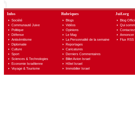
Infos
Rubriques
Juif.org
Société
Blogs
Blog Offici
Communauté Juive
Vidéos
Qui somm
Politique
Opinions
Contactez
Défense
Le Mag
Annoncer s
Antisémitisme
La Personnalité de la semaine
Flux RSS
Diplomatie
Reportages
Culture
Caricatures
Sport
Derniers Commentaires
Sciences & Technologies
Billet Avion Israel
Economie Israélienne
Hôtel Israel
Voyage & Tourisme
Immobilier Israel