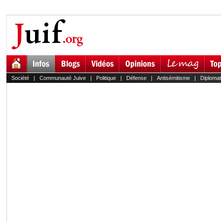
Société
|
Communauté Juive
|
Politique
|
Défense
|
Antisémitisme
|
Diplomat