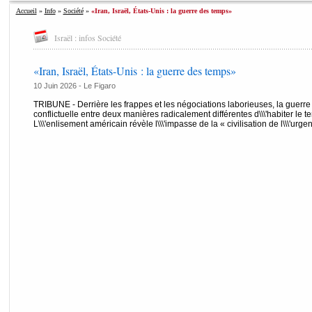
Accueil
»
Info
»
Société
»
«Iran, Israël, États-Unis : la guerre des temps»
Israël : infos Société
«Iran, Israël, États-Unis : la guerre des temps»
10 Juin 2026 -
Le Figaro
TRIBUNE - Derrière les frappes et les négociations laborieuses, la guerre
conflictuelle entre deux manières radicalement différentes d\\\'habiter le tem
L\\\'enlisement américain révèle l\\\'impasse de la « civilisation de l\\\'urg