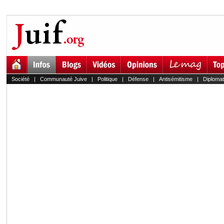
Société
|
Communauté Juive
|
Politique
|
Défense
|
Antisémitisme
|
Diplomat