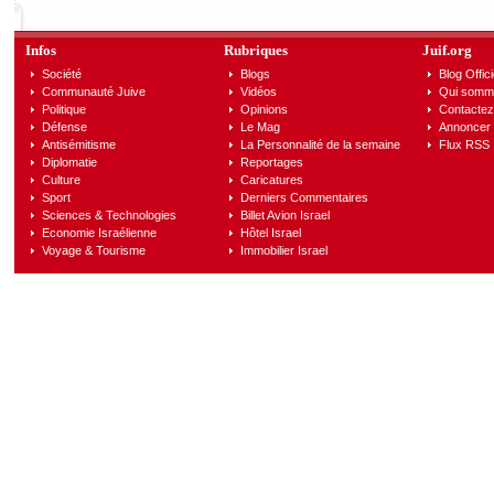
Infos
Rubriques
Juif.org
Société
Blogs
Blog Offici
Communauté Juive
Vidéos
Qui somm
Politique
Opinions
Contactez
Défense
Le Mag
Annoncer s
Antisémitisme
La Personnalité de la semaine
Flux RSS
Diplomatie
Reportages
Culture
Caricatures
Sport
Derniers Commentaires
Sciences & Technologies
Billet Avion Israel
Economie Israélienne
Hôtel Israel
Voyage & Tourisme
Immobilier Israel