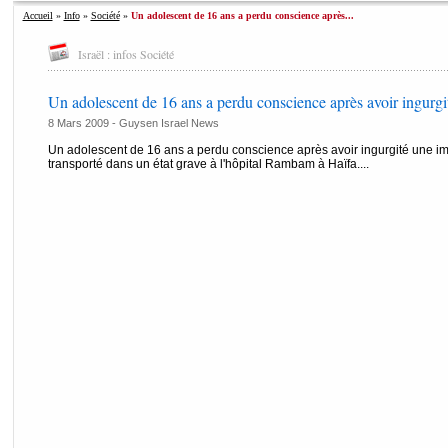
Accueil
»
Info
»
Société
»
Un adolescent de 16 ans a perdu conscience après...
Israël : infos Société
Un adolescent de 16 ans a perdu conscience après avoir ingurgit
8 Mars 2009 - Guysen Israel News
Un adolescent de 16 ans a perdu conscience après avoir ingurgité une impo
transporté dans un état grave à l'hôpital Rambam à Haïfa....