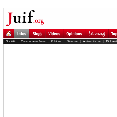
Société
|
Communauté Juive
|
Politique
|
Défense
|
Antisémitisme
|
Diplomat