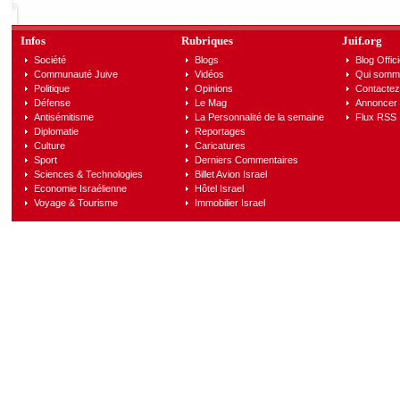
Infos
Rubriques
Juif.org
Société
Blogs
Blog Offici
Communauté Juive
Vidéos
Qui somm
Politique
Opinions
Contactez
Défense
Le Mag
Annoncer s
Antisémitisme
La Personnalité de la semaine
Flux RSS
Diplomatie
Reportages
Culture
Caricatures
Sport
Derniers Commentaires
Sciences & Technologies
Billet Avion Israel
Economie Israélienne
Hôtel Israel
Voyage & Tourisme
Immobilier Israel