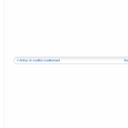
Arthur, le couillon couillonnant
No