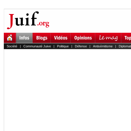
Société
|
Communauté Juive
|
Politique
|
Défense
|
Antisémitisme
|
Diplomat