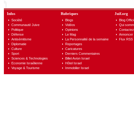
Infos
Rubriques
Juif.org
Société
Blogs
Blog Offici
Communauté Juive
Vidéos
Qui somm
Politique
Opinions
Contactez
Défense
Le Mag
Annoncer s
Antisémitisme
La Personnalité de la semaine
Flux RSS
Diplomatie
Reportages
Culture
Caricatures
Sport
Derniers Commentaires
Sciences & Technologies
Billet Avion Israel
Economie Israélienne
Hôtel Israel
Voyage & Tourisme
Immobilier Israel