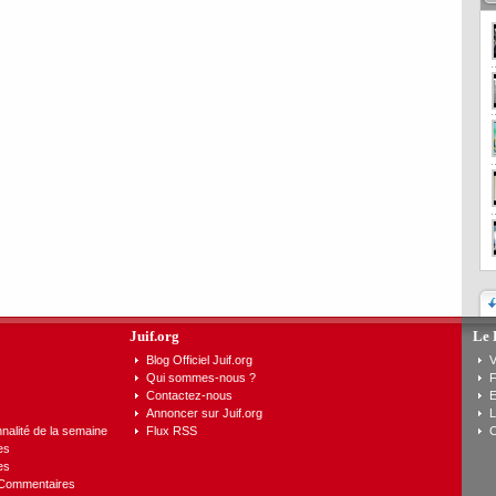
Juif.org
Le 
Blog Officiel Juif.org
V
Qui sommes-nous ?
F
Contactez-nous
E
Annoncer sur Juif.org
L
nalité de la semaine
Flux RSS
C
es
es
 Commentaires