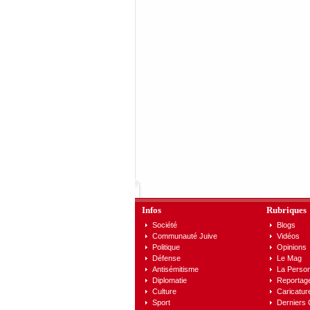
Infos
Rubriques
Société
Blogs
Communauté Juive
Vidéos
Politique
Opinions
Défense
Le Mag
Antisémitisme
La Person
Diplomatie
Reportag
Culture
Caricatur
Sport
Derniers