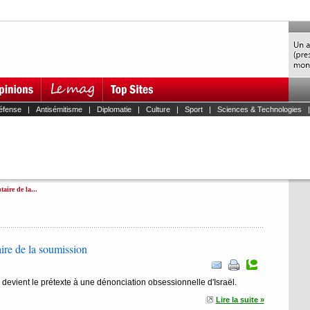
éfense
|
Antisémitisme
|
Diplomatie
|
Culture
|
Sport
|
Sciences & Technologies
taire de la...
aire de la soumission
vient le prétexte à une dénonciation obsessionnelle d'Israël.
Lire la suite »