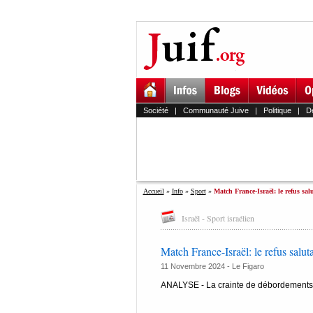
Société
|
Communauté Juive
|
Politique
|
D
Accueil
»
Info
»
Sport
»
Match France-Israël: le refus salu
Israël - Sport israélien
Match France-Israël: le refus salut
11 Novembre 2024 -
Le Figaro
ANALYSE - La crainte de débordements de