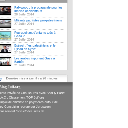
Pallywood : la propagande pour les
médias occidentaux
28 Juillet 2014
Militants pacfiistes pro-palestiniens
27 Juillet 2014
Pourquoi tant d'enfants tués à
Gaza ?
27 Juillet 2014
Estrosi : "les palestiniens et le
Djihad en Syrie"
27 Juillet 2014
Les arabes importent Gaza à
Barbès
21 Juillet 2014
Dernière mise à jour, il y a 26 minutes
Blog Juif.org
ente Privée de Chaussures avec BeeFly Paris!
.A.Q : Classement TOP Juif.org
mploi de chimiste en polymères autour de...
ev Consulting recrute sur Jerusalem
lassement "officiel" des sites de...