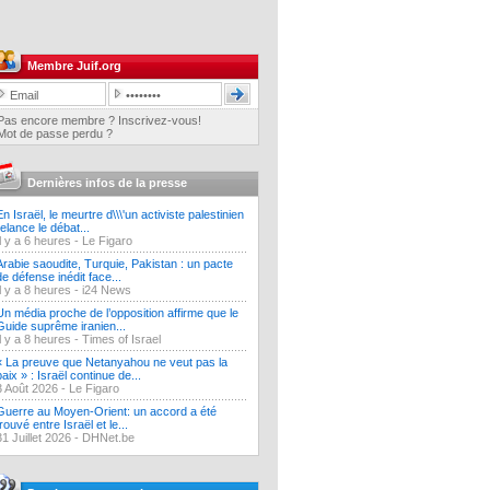
Membre Juif.org
Pas encore membre ? Inscrivez-vous!
Mot de passe perdu ?
Dernières infos de la presse
En Israël, le meurtre d\\\'un activiste palestinien
relance le débat...
Il y a 6 heures -
Le Figaro
Arabie saoudite, Turquie, Pakistan : un pacte
de défense inédit face...
Il y a 8 heures -
i24 News
Un média proche de l’opposition affirme que le
Guide suprême iranien...
Il y a 8 heures -
Times of Israel
« La preuve que Netanyahou ne veut pas la
paix » : Israël continue de...
3 Août 2026 -
Le Figaro
Guerre au Moyen-Orient: un accord a été
trouvé entre Israël et le...
31 Juillet 2026 -
DHNet.be