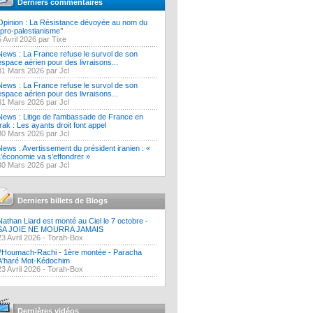
Derniers commentaires
Opinion : La Résistance dévoyée au nom du
‘’pro-palestianisme’’
5 Avril 2026 par Tixe
News : La France refuse le survol de son
espace aérien pour des livraisons...
31 Mars 2026 par Jcl
News : La France refuse le survol de son
espace aérien pour des livraisons...
31 Mars 2026 par Jcl
News : Litige de l’ambassade de France en
Irak : Les ayants droit font appel
30 Mars 2026 par Jcl
News : Avertissement du président iranien : «
L’économie va s’effondrer »
30 Mars 2026 par Jcl
Derniers billets de Blogs
Nathan Liard est monté au Ciel le 7 octobre -
SA JOIE NE MOURRA JAMAIS
23 Avril 2026 -
Torah-Box
?Houmach-Rachi - 1ère montée - Paracha
A'haré Mot-Kédochim
23 Avril 2026 -
Torah-Box
Dernières vidéos