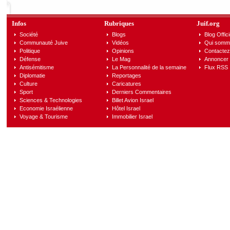
Infos
Rubriques
Juif.org
Société
Blogs
Blog Offici
Communauté Juive
Vidéos
Qui somm
Politique
Opinions
Contactez
Défense
Le Mag
Annoncer s
Antisémitisme
La Personnalité de la semaine
Flux RSS
Diplomatie
Reportages
Culture
Caricatures
Sport
Derniers Commentaires
Sciences & Technologies
Billet Avion Israel
Economie Israélienne
Hôtel Israel
Voyage & Tourisme
Immobilier Israel