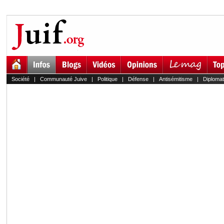
Société
|
Communauté Juive
|
Politique
|
Défense
|
Antisémitisme
|
Diplomat