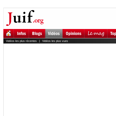
Vidéos les plus récentes
|
Vidéos les plus vues