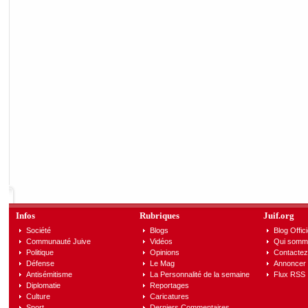
Infos
Rubriques
Juif.org
Société
Blogs
Blog Offici
Communauté Juive
Vidéos
Qui somm
Politique
Opinions
Contactez
Défense
Le Mag
Annoncer s
Antisémitisme
La Personnalité de la semaine
Flux RSS
Diplomatie
Reportages
Culture
Caricatures
Sport
Derniers Commentaires