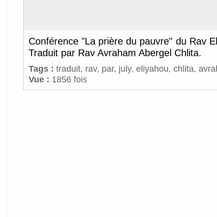
Conférence "La prière du pauvre" du Rav El
Traduit par Rav Avraham Abergel Chlita.
Tags :
traduit
,
rav
,
par
,
july
,
eliyahou
,
chlita
,
avr
Vue :
1856 fois