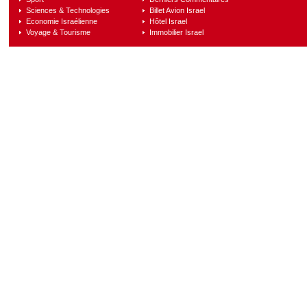
Sciences & Technologies
Billet Avion Israel
Economie Israélienne
Hôtel Israel
Voyage & Tourisme
Immobilier Israel