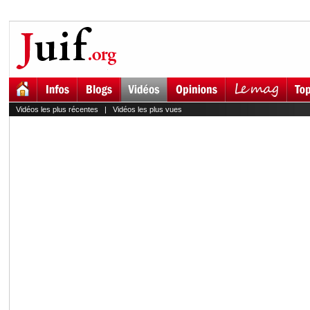
Vidéos les plus récentes
|
Vidéos les plus vues