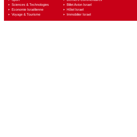
Sciences & Technologies
Billet Avion Israel
Economie Israélienne
Hôtel Israel
Voyage & Tourisme
Immobilier Israel