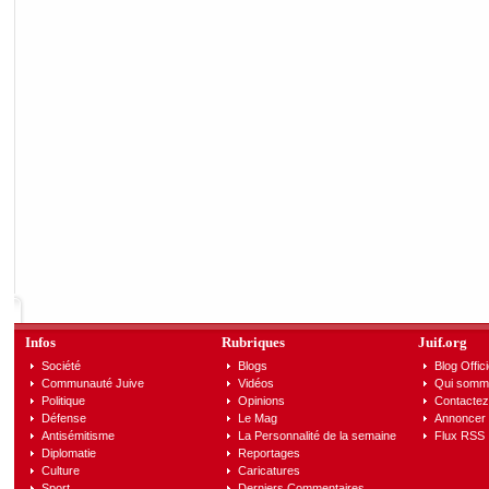
Infos
Rubriques
Juif.org
Société
Blogs
Blog Offici
Communauté Juive
Vidéos
Qui somm
Politique
Opinions
Contactez
Défense
Le Mag
Annoncer s
Antisémitisme
La Personnalité de la semaine
Flux RSS
Diplomatie
Reportages
Culture
Caricatures
Sport
Derniers Commentaires