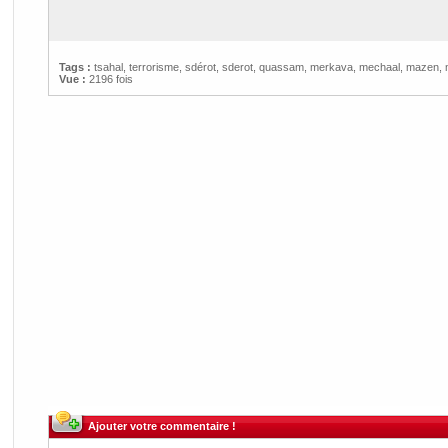
Tags :
tsahal
,
terrorisme
,
sdérot
,
sderot
,
quassam
,
merkava
,
mechaal
,
mazen
,
Vue :
2196 fois
Ajouter votre commentaire !