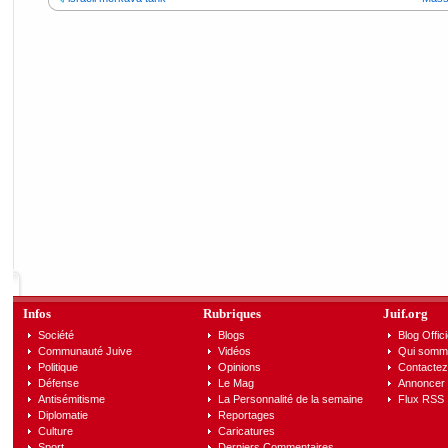
Infos
Rubriques
Juif.org
Société
Blogs
Blog Offici
Communauté Juive
Vidéos
Qui somm
Politique
Opinions
Contactez
Défense
Le Mag
Annoncer s
Antisémitisme
La Personnalité de la semaine
Flux RSS
Diplomatie
Reportages
Culture
Caricatures
Sport
Derniers Commentaires