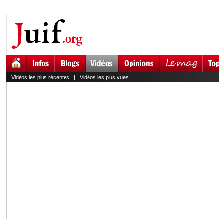
Vidéos les plus récentes
|
Vidéos les plus vues