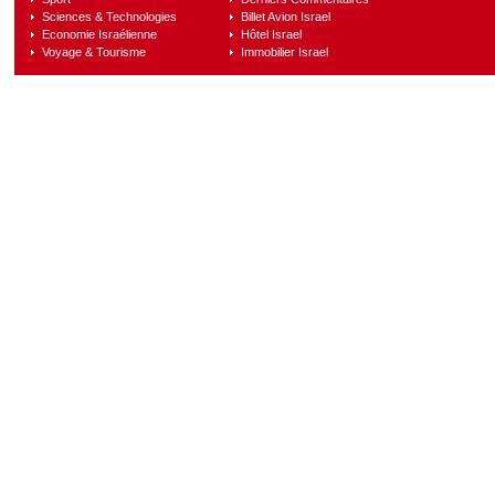
Sciences & Technologies
Billet Avion Israel
Economie Israélienne
Hôtel Israel
Voyage & Tourisme
Immobilier Israel