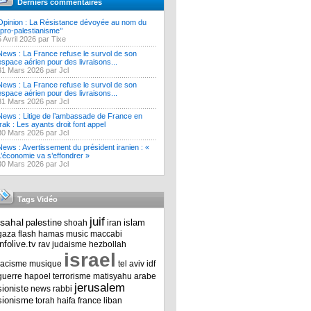
Derniers commentaires
Opinion : La Résistance dévoyée au nom du
‘’pro-palestianisme’’
5 Avril 2026 par Tixe
News : La France refuse le survol de son
espace aérien pour des livraisons...
31 Mars 2026 par Jcl
News : La France refuse le survol de son
espace aérien pour des livraisons...
31 Mars 2026 par Jcl
News : Litige de l’ambassade de France en
Irak : Les ayants droit font appel
30 Mars 2026 par Jcl
News : Avertissement du président iranien : «
L’économie va s’effondrer »
30 Mars 2026 par Jcl
Tags Vidéo
juif
tsahal
palestine
islam
shoah
iran
gaza
flash
hamas
music
maccabi
infolive.tv
rav
judaisme
hezbollah
israel
racisme
musique
tel aviv
idf
guerre
hapoel
terrorisme
matisyahu
arabe
jerusalem
sioniste
news
rabbi
sionisme
torah
haifa
france
liban