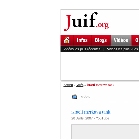
Vidéos les plus récentes
|
Vidéos les plus vues
Accueil
»
Vidéo
»
israeli merkava tank
Vidéo
israeli merkava tank
20 Juillet 2007 -
YouTube