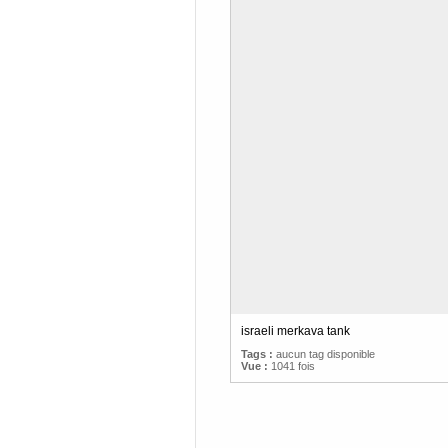
israeli merkava tank
Tags :
aucun tag disponible
Vue :
1041 fois