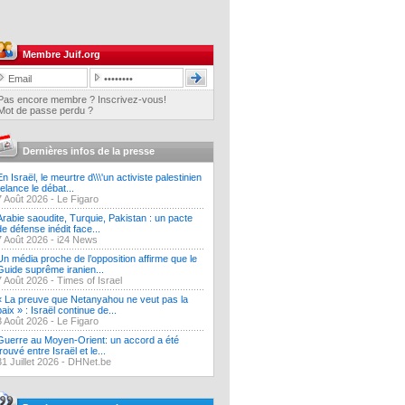
Membre Juif.org
Pas encore membre ? Inscrivez-vous!
Mot de passe perdu ?
Dernières infos de la presse
En Israël, le meurtre d\\\'un activiste palestinien
relance le débat...
7 Août 2026 -
Le Figaro
Arabie saoudite, Turquie, Pakistan : un pacte
de défense inédit face...
7 Août 2026 -
i24 News
Un média proche de l’opposition affirme que le
Guide suprême iranien...
7 Août 2026 -
Times of Israel
« La preuve que Netanyahou ne veut pas la
paix » : Israël continue de...
3 Août 2026 -
Le Figaro
Guerre au Moyen-Orient: un accord a été
trouvé entre Israël et le...
31 Juillet 2026 -
DHNet.be