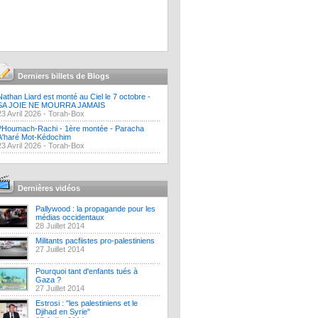
Derniers billets de Blogs
Nathan Liard est monté au Ciel le 7 octobre -
SA JOIE NE MOURRA JAMAIS
23 Avril 2026 -
Torah-Box
?Houmach-Rachi - 1ère montée - Paracha
A'haré Mot-Kédochim
23 Avril 2026 -
Torah-Box
Dernières vidéos
Pallywood : la propagande pour les
médias occidentaux
28 Juillet 2014
Militants pacfiistes pro-palestiniens
27 Juillet 2014
Pourquoi tant d'enfants tués à
Gaza ?
27 Juillet 2014
Estrosi : "les palestiniens et le
Djihad en Syrie"