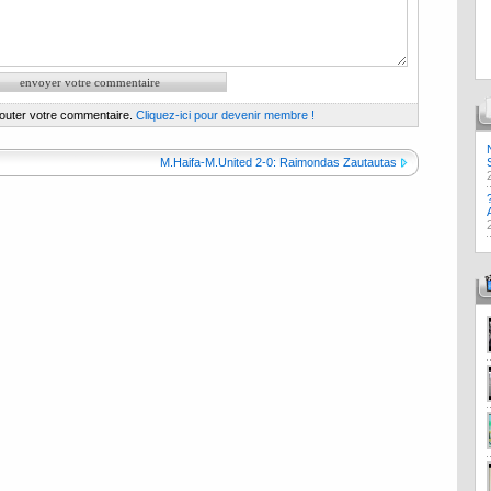
jouter votre commentaire.
Cliquez-ici pour devenir membre !
M.Haifa-M.United 2-0: Raimondas Zautautas