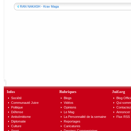
RAN NAKASH - Krav Maga
Infos
Rubriques
Juif.org
Société
Blogs
Blog Offici
Communauté Juive
Vidéos
Qui somm
Politique
Opinions
Contactez
Défense
Le Mag
Annoncer s
Antisémitisme
La Personnalité de la semaine
Flux RSS
Diplomatie
Reportages
Culture
Caricatures
Sport
Derniers Commentaires