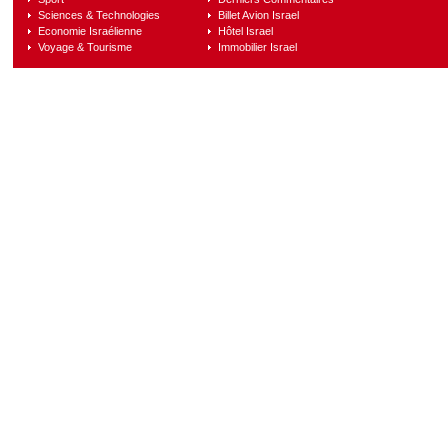
Sciences & Technologies
Billet Avion Israel
Economie Israélienne
Hôtel Israel
Voyage & Tourisme
Immobilier Israel