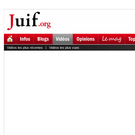
Vidéos les plus récentes
|
Vidéos les plus vues