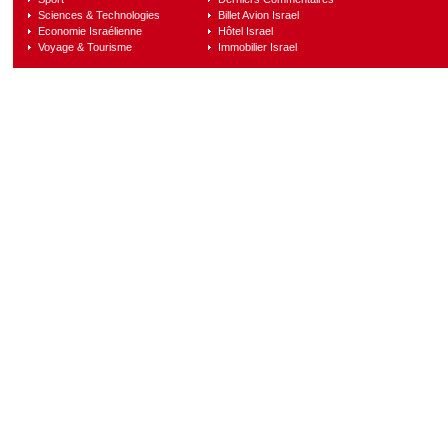
Sciences & Technologies
Billet Avion Israel
Economie Israélienne
Hôtel Israel
Voyage & Tourisme
Immobilier Israel