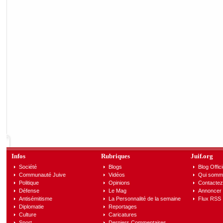
Infos
Rubriques
Juif.org
Société
Blogs
Blog Offici
Communauté Juive
Vidéos
Qui somm
Politique
Opinions
Contactez
Défense
Le Mag
Annoncer s
Antisémitisme
La Personnalité de la semaine
Flux RSS
Diplomatie
Reportages
Culture
Caricatures
Sport
Derniers Commentaires