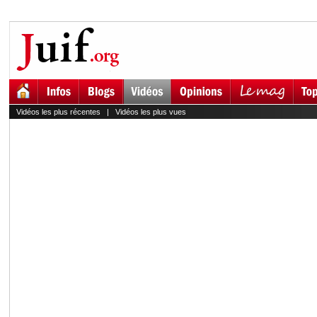
Vidéos les plus récentes
|
Vidéos les plus vues