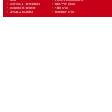
Sciences & Technologies
Billet Avion Israel
Economie Israélienne
Hôtel Israel
Voyage & Tourisme
Immobilier Israel