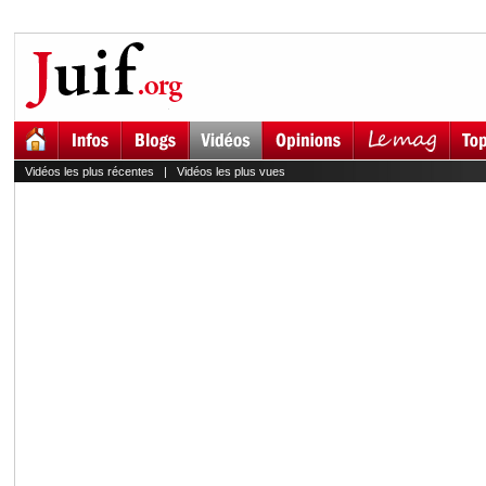
Vidéos les plus récentes
|
Vidéos les plus vues