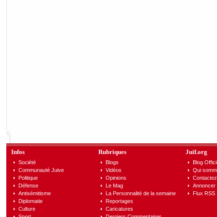
Infos
Rubriques
Juif.org
Société
Blogs
Blog Offici
Communauté Juive
Vidéos
Qui somm
Politique
Opinions
Contactez
Défense
Le Mag
Annoncer s
Antisémitisme
La Personnalité de la semaine
Flux RSS
Diplomatie
Reportages
Culture
Caricatures
Sport
Derniers Commentaires