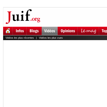
Vidéos les plus récentes
|
Vidéos les plus vues