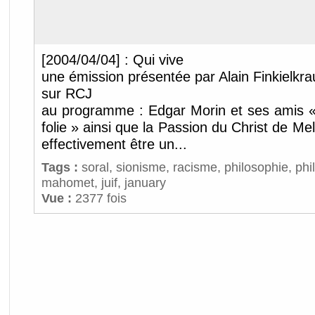
[2004/04/04] : Qui vive
une émission présentée par Alain Finkielkrau
sur RCJ
au programme : Edgar Morin et ses amis « 
folie » ainsi que la Passion du Christ de Me
effectivement être un...
Tags :
soral
,
sionisme
,
racisme
,
philosophie
,
phi
mahomet
,
juif
,
january
Vue :
2377 fois