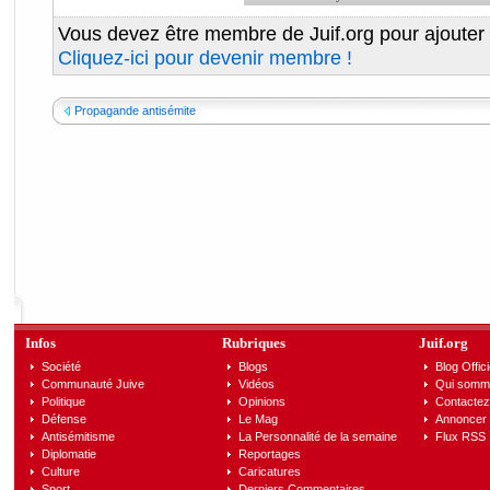
Vous devez être membre de Juif.org pour ajouter
Cliquez-ici pour devenir membre !
Propagande antisémite
Infos
Rubriques
Juif.org
Société
Blogs
Blog Offici
Communauté Juive
Vidéos
Qui somm
Politique
Opinions
Contactez
Défense
Le Mag
Annoncer s
Antisémitisme
La Personnalité de la semaine
Flux RSS
Diplomatie
Reportages
Culture
Caricatures
Sport
Derniers Commentaires