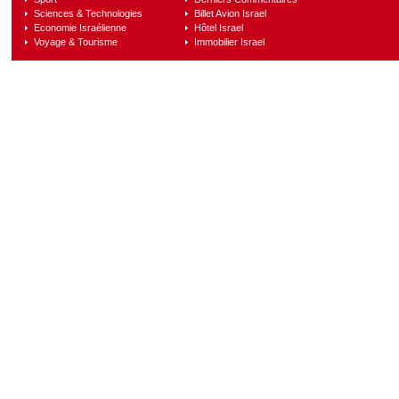
Sciences & Technologies
Billet Avion Israel
Economie Israélienne
Hôtel Israel
Voyage & Tourisme
Immobilier Israel