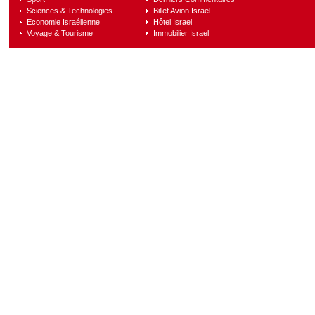
Sciences & Technologies
Billet Avion Israel
Economie Israélienne
Hôtel Israel
Voyage & Tourisme
Immobilier Israel