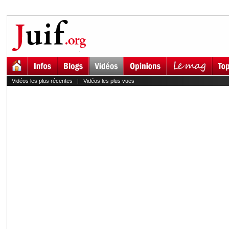
Vidéos les plus récentes
|
Vidéos les plus vues