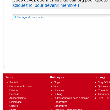
Cliquez-ici pour devenir membre !
Propagande antisémite
Infos
Rubriques
Juif.org
Société
Blogs
Blog Offici
Communauté Juive
Vidéos
Qui somm
Politique
Opinions
Contactez
Défense
Le Mag
Annoncer s
Antisémitisme
La Personnalité de la semaine
Flux RSS
Diplomatie
Reportages
Culture
Caricatures
Sport
Derniers Commentaires