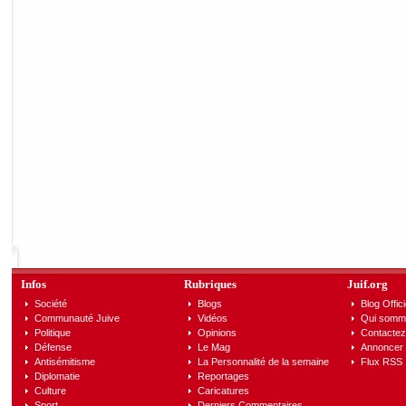
Infos
Rubriques
Juif.org
Société
Blogs
Blog Offici
Communauté Juive
Vidéos
Qui somm
Politique
Opinions
Contactez
Défense
Le Mag
Annoncer s
Antisémitisme
La Personnalité de la semaine
Flux RSS
Diplomatie
Reportages
Culture
Caricatures
Sport
Derniers Commentaires