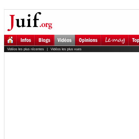
Vidéos les plus récentes
|
Vidéos les plus vues