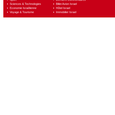
Sciences & Technologies
Billet Avion Israel
Economie Israélienne
Hôtel Israel
Voyage & Tourisme
Immobilier Israel