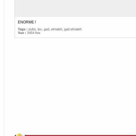
ENORME !
Tags :
pubs
,
les
,
gad
,
elmaleh
,
gad elmaleh
Vue :
3454 fois