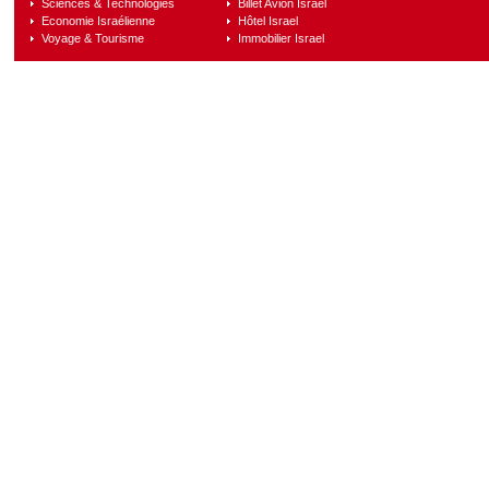
Sciences & Technologies
Billet Avion Israel
Economie Israélienne
Hôtel Israel
Voyage & Tourisme
Immobilier Israel