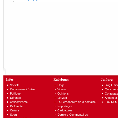
Infos
Rubriques
Juif.org
Société
Blogs
Blog Offici
Communauté Juive
Vidéos
Qui somm
Politique
Opinions
Contactez
Défense
Le Mag
Annoncer s
Antisémitisme
La Personnalité de la semaine
Flux RSS
Diplomatie
Reportages
Culture
Caricatures
Sport
Derniers Commentaires