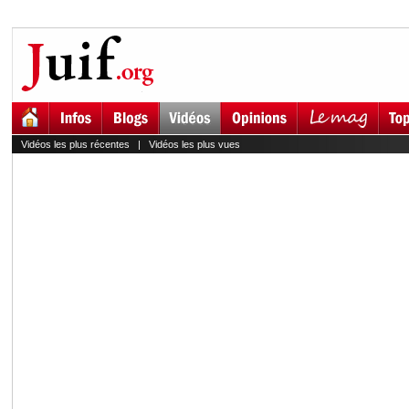
Vidéos les plus récentes
|
Vidéos les plus vues