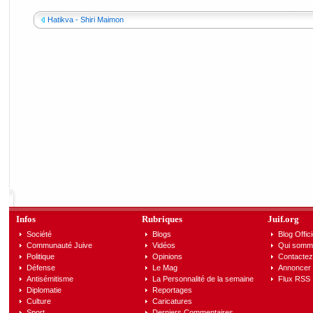
Hatikva - Shiri Maimon
Infos
Rubriques
Juif.org
Société
Blogs
Blog Offici
Communauté Juive
Vidéos
Qui somm
Politique
Opinions
Contactez
Défense
Le Mag
Annoncer s
Antisémitisme
La Personnalité de la semaine
Flux RSS
Diplomatie
Reportages
Culture
Caricatures
Sport
Derniers Commentaires