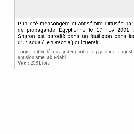
Publicité mensongère et antisémite diffusée par l
de propagande Egyptienne le 17 nov 2001 p
Sharon est parodié dans un feuilleton dans lequ
d'un soda ( le 'Dracola') qui tuerait...
Tags :
publicité
,
nov
,
judéophobie
,
egyptienne
,
august
antisionisme
,
abu-dabi
Vue :
2061 fois