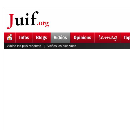
Vidéos les plus récentes
|
Vidéos les plus vues