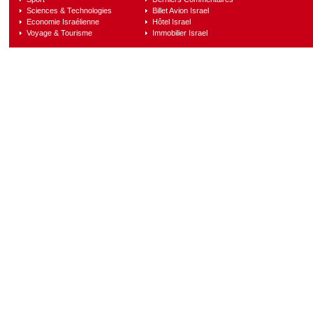
Sciences & Technologies
Billet Avion Israel
Economie Israélienne
Hôtel Israel
Voyage & Tourisme
Immobilier Israel