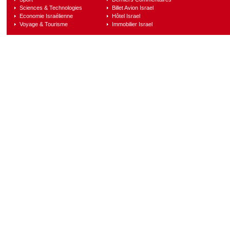
Sciences & Technologies
Billet Avion Israel
Economie Israélienne
Hôtel Israel
Voyage & Tourisme
Immobilier Israel