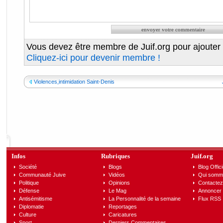
Vous devez être membre de Juif.org pour ajouter
Cliquez-ici pour devenir membre !
Violences,intimidation Saint-Denis
Infos
Rubriques
Juif.org
Société
Blogs
Blog Offici
Communauté Juive
Vidéos
Qui somm
Politique
Opinions
Contactez
Défense
Le Mag
Annoncer s
Antisémitisme
La Personnalité de la semaine
Flux RSS
Diplomatie
Reportages
Culture
Caricatures
Sport
Derniers Commentaires