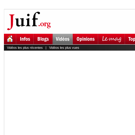
Vidéos les plus récentes
|
Vidéos les plus vues