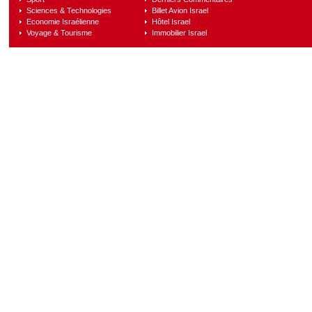
Sciences & Technologies
Billet Avion Israel
Economie Israélienne
Hôtel Israel
Voyage & Tourisme
Immobilier Israel