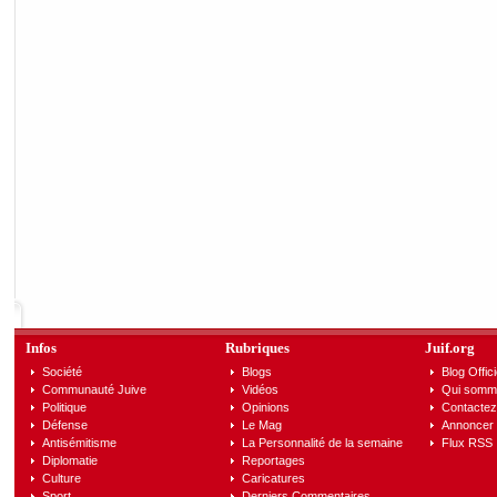
Infos
Rubriques
Juif.org
Société
Blogs
Blog Offici
Communauté Juive
Vidéos
Qui somm
Politique
Opinions
Contactez
Défense
Le Mag
Annoncer s
Antisémitisme
La Personnalité de la semaine
Flux RSS
Diplomatie
Reportages
Culture
Caricatures
Sport
Derniers Commentaires