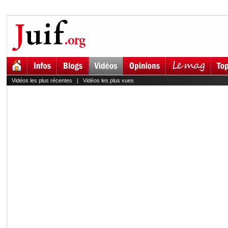
Vidéos les plus récentes
|
Vidéos les plus vues