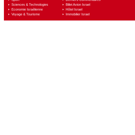
Sciences & Technologies
Billet Avion Israel
Economie Israélienne
Hôtel Israel
Voyage & Tourisme
Immobilier Israel