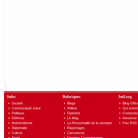
Infos
Rubriques
Juif.org
Société
Blogs
Blog Offici
Communauté Juive
Vidéos
Qui somm
Politique
Opinions
Contactez
Défense
Le Mag
Annoncer s
Antisémitisme
La Personnalité de la semaine
Flux RSS
Diplomatie
Reportages
Culture
Caricatures
Sport
Derniers Commentaires