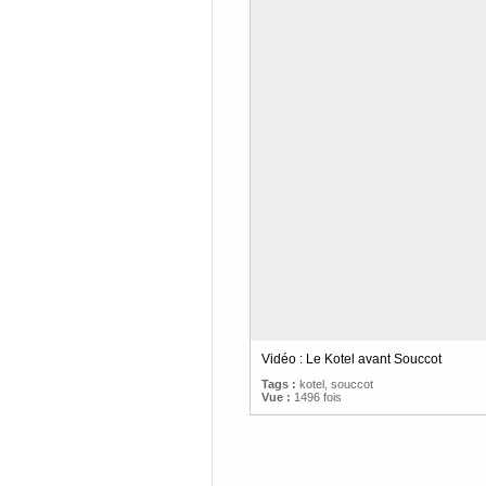
Vidéo : Le Kotel avant Souccot
Tags :
kotel
,
souccot
Vue :
1496 fois