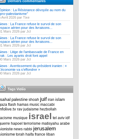
Derniers commentaires
Opinion : La Résistance dévoyée au nom du
‘’pro-palestianisme’’
5 Avril 2026 par Tixe
News : La France refuse le survol de son
espace aérien pour des livraisons...
31 Mars 2026 par Jcl
News : La France refuse le survol de son
espace aérien pour des livraisons...
31 Mars 2026 par Jcl
News : Litige de l’ambassade de France en
Irak : Les ayants droit font appel
30 Mars 2026 par Jcl
News : Avertissement du président iranien : «
L’économie va s’effondrer »
30 Mars 2026 par Jcl
Tags Vidéo
juif
tsahal
palestine
islam
shoah
iran
gaza
flash
hamas
music
maccabi
infolive.tv
rav
judaisme
hezbollah
israel
racisme
musique
tel aviv
idf
guerre
hapoel
terrorisme
matisyahu
arabe
jerusalem
sioniste
news
rabbi
sionisme
torah
haifa
france
liban