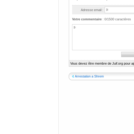
Adresse email :
Votre commentaire
:
0
/1500 caractères
Vous devez être membre de Juif.org pour a
Arrestation a Shrem