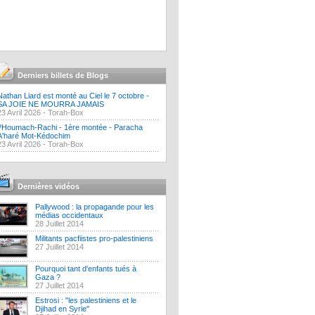
Derniers billets de Blogs
Nathan Liard est monté au Ciel le 7 octobre -
SA JOIE NE MOURRA JAMAIS
23 Avril 2026 -
Torah-Box
?Houmach-Rachi - 1ère montée - Paracha
A'haré Mot-Kédochim
23 Avril 2026 -
Torah-Box
Dernières vidéos
Pallywood : la propagande pour les
médias occidentaux
28 Juillet 2014
Militants pacfiistes pro-palestiniens
27 Juillet 2014
Pourquoi tant d'enfants tués à
Gaza ?
27 Juillet 2014
Estrosi : "les palestiniens et le
Djihad en Syrie"