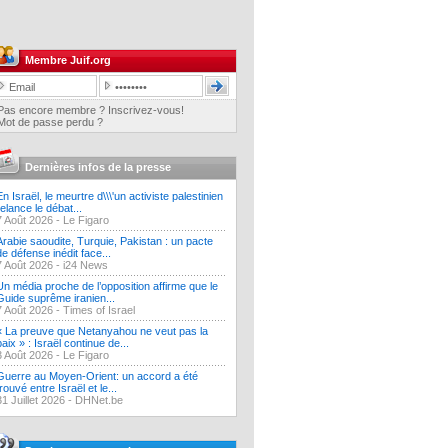
Membre Juif.org
Pas encore membre ? Inscrivez-vous!
Mot de passe perdu ?
Dernières infos de la presse
En Israël, le meurtre d\\\'un activiste palestinien
relance le débat...
7 Août 2026 -
Le Figaro
Arabie saoudite, Turquie, Pakistan : un pacte
de défense inédit face...
7 Août 2026 -
i24 News
Un média proche de l’opposition affirme que le
Guide suprême iranien...
7 Août 2026 -
Times of Israel
« La preuve que Netanyahou ne veut pas la
paix » : Israël continue de...
3 Août 2026 -
Le Figaro
Guerre au Moyen-Orient: un accord a été
trouvé entre Israël et le...
31 Juillet 2026 -
DHNet.be