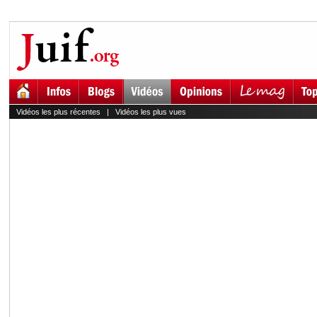
Vidéos les plus récentes
|
Vidéos les plus vues