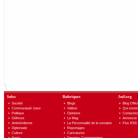
Infos
Rubriques
Juif.org
Société
Blogs
Blog Offici
Communauté Juive
Vidéos
Qui somm
Politique
Opinions
Contactez
Défense
Le Mag
Annoncer s
Antisémitisme
La Personnalité de la semaine
Flux RSS
Diplomatie
Reportages
Culture
Caricatures
Sport
Derniers Commentaires