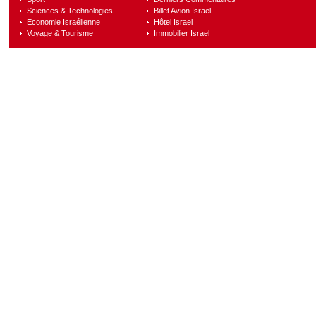
Sciences & Technologies
Billet Avion Israel
Economie Israélienne
Hôtel Israel
Voyage & Tourisme
Immobilier Israel