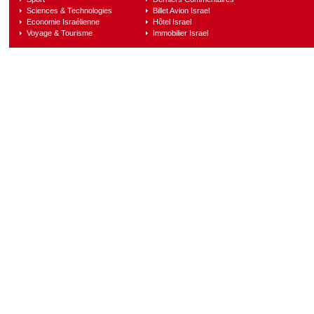
Sciences & Technologies
Billet Avion Israel
Economie Israélienne
Hôtel Israel
Voyage & Tourisme
Immobilier Israel