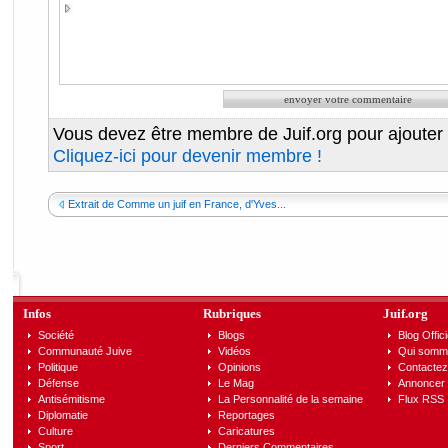
Vous devez être membre de Juif.org pour ajouter
Cliquez-ici pour devenir membre !
Extrait de Comme un juif en France, d'Yves...
Infos
Rubriques
Juif.org
Société
Blogs
Blog Offici
Communauté Juive
Vidéos
Qui somm
Politique
Opinions
Contactez
Défense
Le Mag
Annoncer s
Antisémitisme
La Personnalité de la semaine
Flux RSS
Diplomatie
Reportages
Culture
Caricatures
Sport
Derniers Commentaires