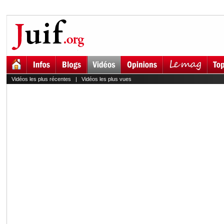
Vidéos les plus récentes
|
Vidéos les plus vues