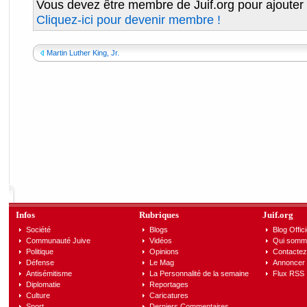
Vous devez être membre de Juif.org pour ajouter
Cliquez-ici pour devenir membre !
Martin Luther King, Jr.
Infos
Rubriques
Juif.org
Société
Blogs
Blog Offici
Communauté Juive
Vidéos
Qui somm
Politique
Opinions
Contactez
Défense
Le Mag
Annoncer s
Antisémitisme
La Personnalité de la semaine
Flux RSS
Diplomatie
Reportages
Culture
Caricatures
Sport
Derniers Commentaires