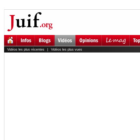
Vidéos les plus récentes
|
Vidéos les plus vues