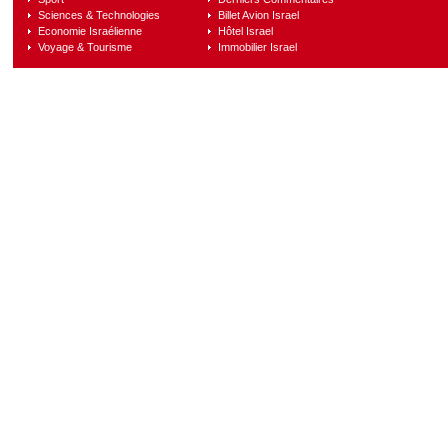
Sciences & Technologies
Billet Avion Israel
Economie Israélienne
Hôtel Israel
Voyage & Tourisme
Immobilier Israel