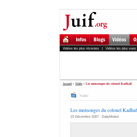
Vidéos les plus récentes
|
Vidéos les plus vues
Accueil
»
Vidéo
»
Les mensonges du colonel Kadhafi
Vidéo
Les mensonges du colonel Kadhaf
15 Décembre 2007 -
DailyMotion