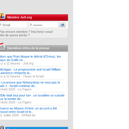
Membre Juif.org
Pas encore membre ? Inscrivez-vous!
Mot de passe perdu ?
Dernières infos de la presse
Alors que l'Iran bloque le détroit d'Ormuz, les
pays du Golfe se...
Il y a 11 heures -
Juif.org
Michigan : Le progressiste anti-Israël William
Lawrence remporte la...
Il y a 11 heures -
Times of Israel
« La preuve que Netanyahou ne veut pas la
paix » : Israël continue de...
3 Août 2026 -
Le Figaro
«Elle était tout pour lui» : un Israélien se suicide
sur la tombe de...
3 Août 2026 -
Le Figaro
Guerre au Moyen-Orient: un accord a été
trouvé entre Israël et le...
31 Juillet 2026 -
DHNet.be