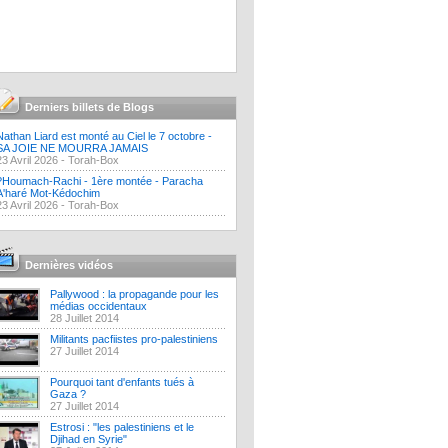
Derniers billets de Blogs
Nathan Liard est monté au Ciel le 7 octobre -
SA JOIE NE MOURRA JAMAIS
23 Avril 2026 -
Torah-Box
?Houmach-Rachi - 1ère montée - Paracha
A'haré Mot-Kédochim
23 Avril 2026 -
Torah-Box
Dernières vidéos
Pallywood : la propagande pour les
médias occidentaux
28 Juillet 2014
Militants pacfiistes pro-palestiniens
27 Juillet 2014
Pourquoi tant d'enfants tués à
Gaza ?
27 Juillet 2014
Estrosi : "les palestiniens et le
Djihad en Syrie"