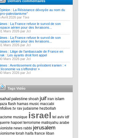
Derniers commentaires
Opinion : La Résistance dévoyée au nom du
‘’pro-palestianisme’’
5 Avril 2026 par Tixe
News : La France refuse le survol de son
espace aérien pour des livraisons...
31 Mars 2026 par Jcl
News : La France refuse le survol de son
espace aérien pour des livraisons...
31 Mars 2026 par Jcl
News : Litige de l’ambassade de France en
Irak : Les ayants droit font appel
30 Mars 2026 par Jcl
News : Avertissement du président iranien : «
L’économie va s’effondrer »
30 Mars 2026 par Jcl
Tags Vidéo
juif
tsahal
palestine
islam
shoah
iran
gaza
flash
hamas
music
maccabi
infolive.tv
rav
judaisme
hezbollah
israel
racisme
musique
tel aviv
idf
guerre
hapoel
terrorisme
matisyahu
arabe
jerusalem
sioniste
news
rabbi
sionisme
torah
haifa
france
liban