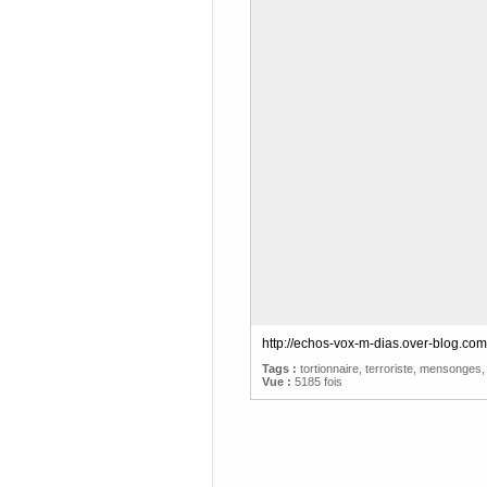
http://echos-vox-m-dias.over-blog.com
Tags :
tortionnaire
,
terroriste
,
mensonges
Vue :
5185 fois