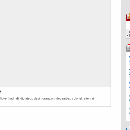
·
·
/
,
libye
,
kadhafi
,
dictateur
,
desinformation
,
december
,
colonel
,
attentat