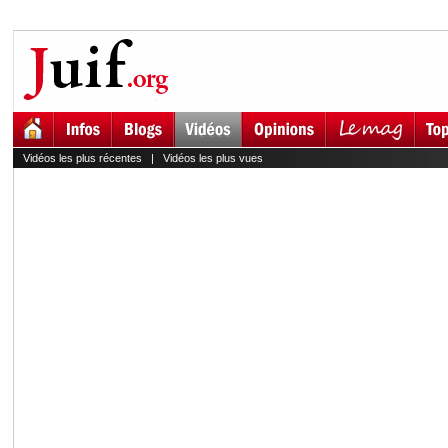
Vidéos les plus récentes
|
Vidéos les plus vues