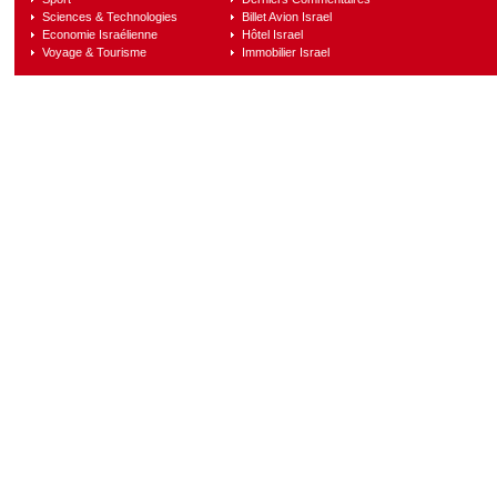
Sciences & Technologies
Billet Avion Israel
Economie Israélienne
Hôtel Israel
Voyage & Tourisme
Immobilier Israel