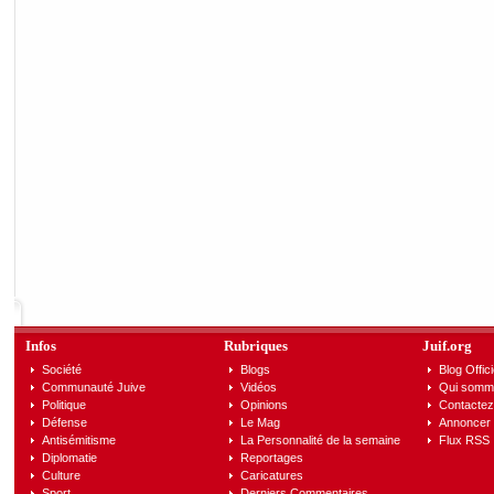
Infos
Rubriques
Juif.org
Société
Blogs
Blog Offici
Communauté Juive
Vidéos
Qui somm
Politique
Opinions
Contactez
Défense
Le Mag
Annoncer s
Antisémitisme
La Personnalité de la semaine
Flux RSS
Diplomatie
Reportages
Culture
Caricatures
Sport
Derniers Commentaires