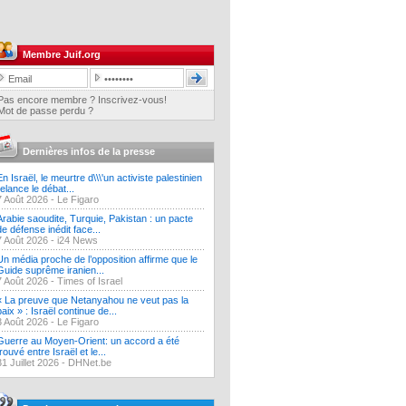
Membre Juif.org
Pas encore membre ? Inscrivez-vous!
Mot de passe perdu ?
Dernières infos de la presse
En Israël, le meurtre d\\\'un activiste palestinien
relance le débat...
7 Août 2026 -
Le Figaro
Arabie saoudite, Turquie, Pakistan : un pacte
de défense inédit face...
7 Août 2026 -
i24 News
Un média proche de l’opposition affirme que le
Guide suprême iranien...
7 Août 2026 -
Times of Israel
« La preuve que Netanyahou ne veut pas la
paix » : Israël continue de...
3 Août 2026 -
Le Figaro
Guerre au Moyen-Orient: un accord a été
trouvé entre Israël et le...
31 Juillet 2026 -
DHNet.be