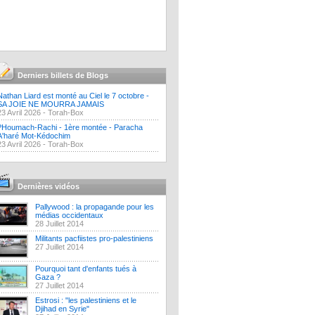
Derniers billets de Blogs
Nathan Liard est monté au Ciel le 7 octobre -
SA JOIE NE MOURRA JAMAIS
23 Avril 2026 -
Torah-Box
?Houmach-Rachi - 1ère montée - Paracha
A'haré Mot-Kédochim
23 Avril 2026 -
Torah-Box
Dernières vidéos
Pallywood : la propagande pour les
médias occidentaux
28 Juillet 2014
Militants pacfiistes pro-palestiniens
27 Juillet 2014
Pourquoi tant d'enfants tués à
Gaza ?
27 Juillet 2014
Estrosi : "les palestiniens et le
Djihad en Syrie"