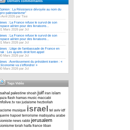
Derniers commentaires
Opinion : La Résistance dévoyée au nom du
‘’pro-palestianisme’’
5 Avril 2026 par Tixe
News : La France refuse le survol de son
espace aérien pour des livraisons...
31 Mars 2026 par Jcl
News : La France refuse le survol de son
espace aérien pour des livraisons...
31 Mars 2026 par Jcl
News : Litige de l’ambassade de France en
Irak : Les ayants droit font appel
30 Mars 2026 par Jcl
News : Avertissement du président iranien : «
L’économie va s’effondrer »
30 Mars 2026 par Jcl
Tags Vidéo
juif
tsahal
palestine
islam
shoah
iran
gaza
flash
hamas
music
maccabi
infolive.tv
rav
judaisme
hezbollah
israel
racisme
musique
tel aviv
idf
guerre
hapoel
terrorisme
matisyahu
arabe
jerusalem
sioniste
news
rabbi
sionisme
torah
haifa
france
liban