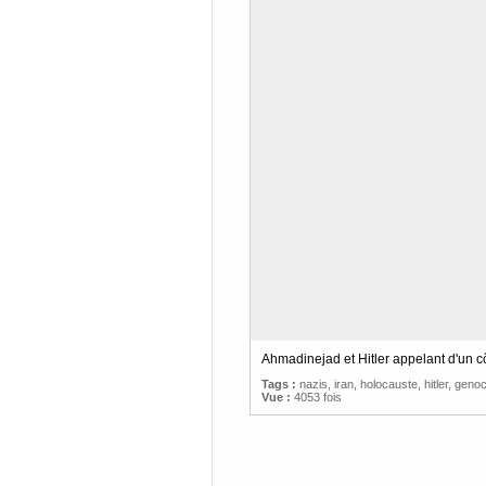
Ahmadinejad et Hitler appelant d'un côté 
Tags :
nazis
,
iran
,
holocauste
,
hitler
,
genoc
Vue :
4053 fois