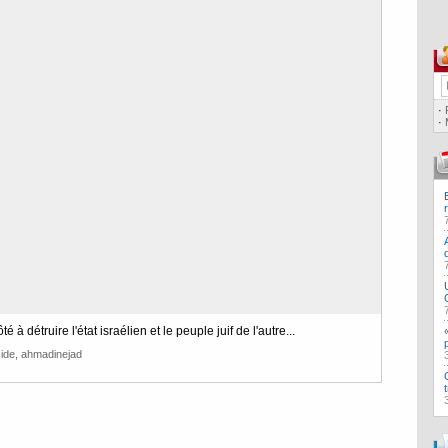
·
·
à détruire l'état israélien et le peuple juif de l'autre...
ide
,
ahmadinejad