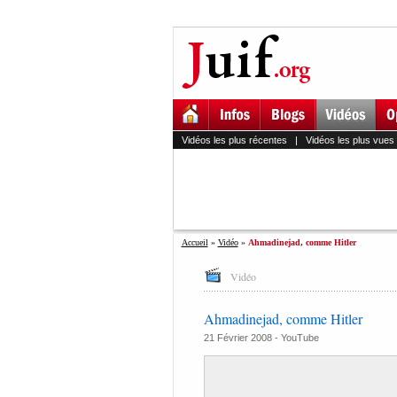
Vidéos les plus récentes
|
Vidéos les plus vues
Accueil
»
Vidéo
»
Ahmadinejad, comme Hitler
Vidéo
Ahmadinejad, comme Hitler
21 Février 2008 -
YouTube