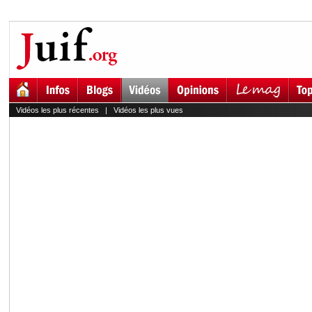
Vidéos les plus récentes
|
Vidéos les plus vues