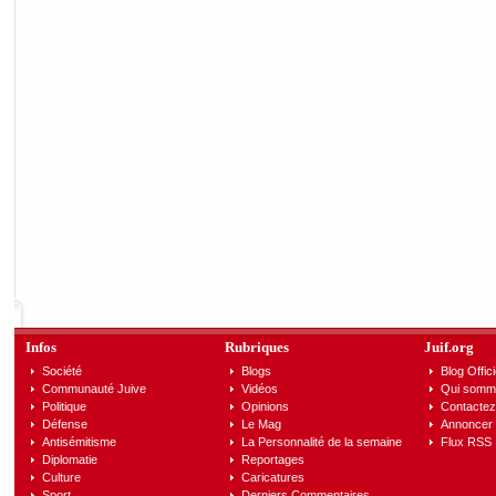
Infos
Rubriques
Juif.org
Société
Blogs
Blog Offici
Communauté Juive
Vidéos
Qui somm
Politique
Opinions
Contactez
Défense
Le Mag
Annoncer s
Antisémitisme
La Personnalité de la semaine
Flux RSS
Diplomatie
Reportages
Culture
Caricatures
Sport
Derniers Commentaires