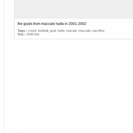
the goals from maccabi haifa in 2001-2002
Tags :
creed
,
football
,
goal
,
haifa
,
macabi
,
maccabi
,
sacrifice
Vue :
1646 fois