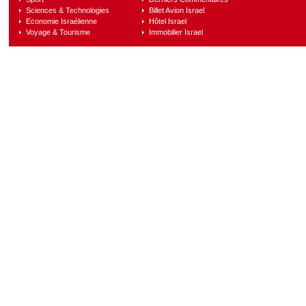
Sciences & Technologies
Billet Avion Israel
Economie Israélienne
Hôtel Israel
Voyage & Tourisme
Immobilier Israel