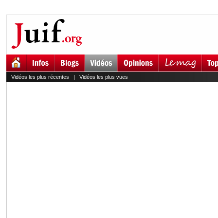
Vidéos les plus récentes
|
Vidéos les plus vues