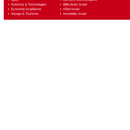
Sciences & Technologies
Billet Avion Israel
Economie Israélienne
Hôtel Israel
Voyage & Tourisme
Immobilier Israel