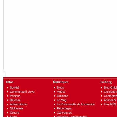
Infos
Rubriques
Juif.org
Société
Blogs
Blog Offici
Communauté Juive
Vidéos
Qui somm
Politique
Opinions
Contactez
Défense
Le Mag
Annoncer s
Antisémitisme
La Personnalité de la semaine
Flux RSS
Diplomatie
Reportages
Culture
Caricatures
Sport
Derniers Commentaires