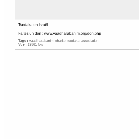
Tsédaka en Israël.
Faites un don : www.vaadharabanim.org/don.php
Tags :
vaad harabanim
,
charite
,
tsedaka
,
association
Vue :
19561 fois