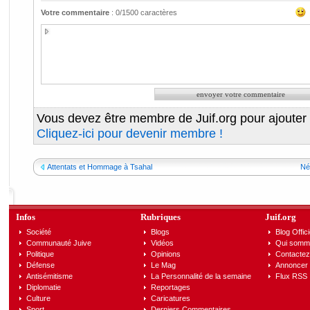
Votre commentaire
:
0
/1500 caractères
Vous devez être membre de Juif.org pour ajouter
Cliquez-ici pour devenir membre !
Attentats et Hommage à Tsahal
Néo
Infos
Rubriques
Juif.org
Société
Blogs
Blog Offici
Communauté Juive
Vidéos
Qui somm
Politique
Opinions
Contactez
Défense
Le Mag
Annoncer s
Antisémitisme
La Personnalité de la semaine
Flux RSS
Diplomatie
Reportages
Culture
Caricatures
Sport
Derniers Commentaires