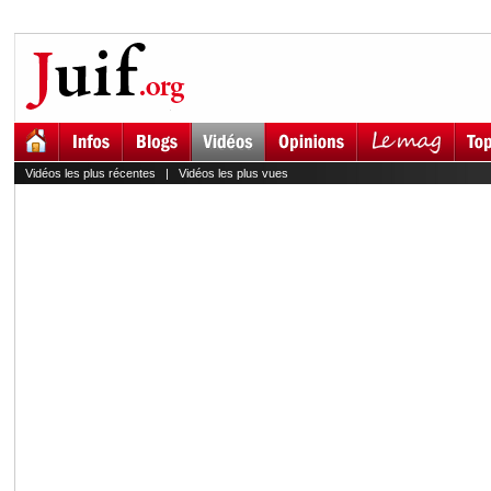
Vidéos les plus récentes
|
Vidéos les plus vues