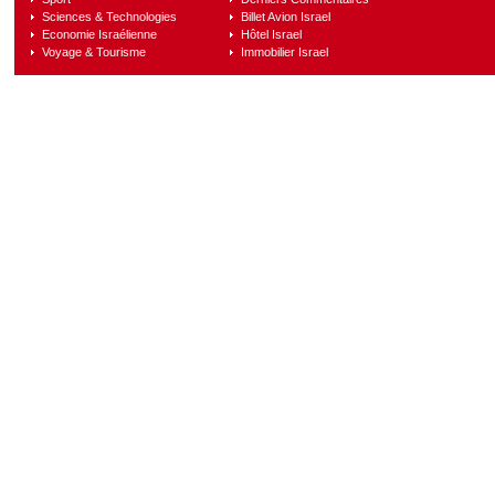
Sciences & Technologies
Billet Avion Israel
Economie Israélienne
Hôtel Israel
Voyage & Tourisme
Immobilier Israel