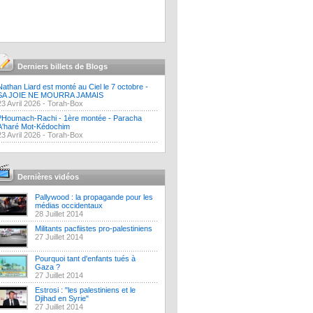
Derniers billets de Blogs
Nathan Liard est monté au Ciel le 7 octobre -
SA JOIE NE MOURRA JAMAIS
23 Avril 2026 -
Torah-Box
?Houmach-Rachi - 1ère montée - Paracha
A'haré Mot-Kédochim
23 Avril 2026 -
Torah-Box
Dernières vidéos
Pallywood : la propagande pour les
médias occidentaux
28 Juillet 2014
Militants pacfiistes pro-palestiniens
27 Juillet 2014
Pourquoi tant d'enfants tués à
Gaza ?
27 Juillet 2014
Estrosi : "les palestiniens et le
Djihad en Syrie"
27 Juillet 2014