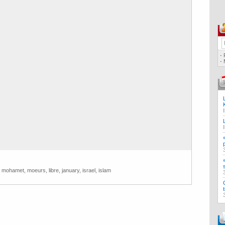
·
·
,
mohamet
,
moeurs
,
libre
,
january
,
israel
,
islam