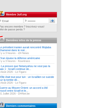
Membre Juif.org
Pas encore membre ? Inscrivez-vous!
Mot de passe perdu ?
Dernières infos de la presse
Le président iranien aurait rencontré Mojtaba
Khamenei dans le noir...
Il y a 3 heures -
i24 News
L’Iran épuise la défense américaine
Il y a 3 heures -
Kountrass
« La preuve que Netanyahou ne veut pas la
paix » : Israël continue de...
3 Août 2026 -
Le Figaro
«Elle était tout pour lui» : un Israélien se suicide
sur la tombe de...
3 Août 2026 -
Le Figaro
Guerre au Moyen-Orient: un accord a été
trouvé entre Israël et le...
31 Juillet 2026 -
DHNet.be
Derniers commentaires