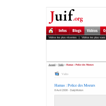
Vidéos les plus récentes
|
Vidéos les plus vues
Accueil
»
Vidéo
»
Hamas : Police des Moeurs
Vidéo
Hamas : Police des Moeurs
8 Avril 2008 -
DailyMotion