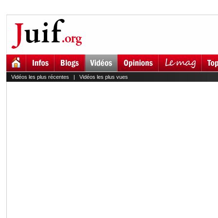
Vidéos les plus récentes
|
Vidéos les plus vues