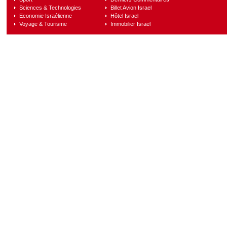
Sciences & Technologies
Billet Avion Israel
Economie Israélienne
Hôtel Israel
Voyage & Tourisme
Immobilier Israel