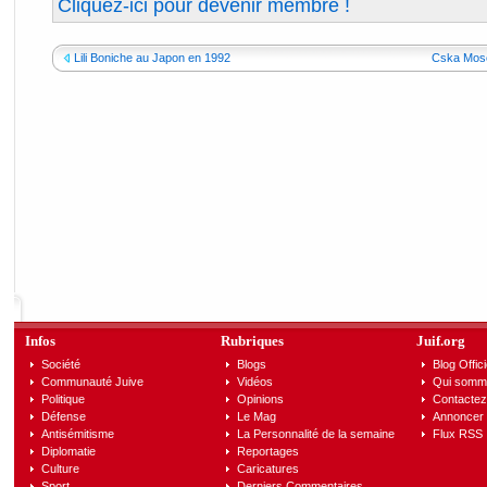
Cliquez-ici pour devenir membre !
Lili Boniche au Japon en 1992
Cska Mosc
Infos
Rubriques
Juif.org
Société
Blogs
Blog Offici
Communauté Juive
Vidéos
Qui somm
Politique
Opinions
Contactez
Défense
Le Mag
Annoncer s
Antisémitisme
La Personnalité de la semaine
Flux RSS
Diplomatie
Reportages
Culture
Caricatures
Sport
Derniers Commentaires