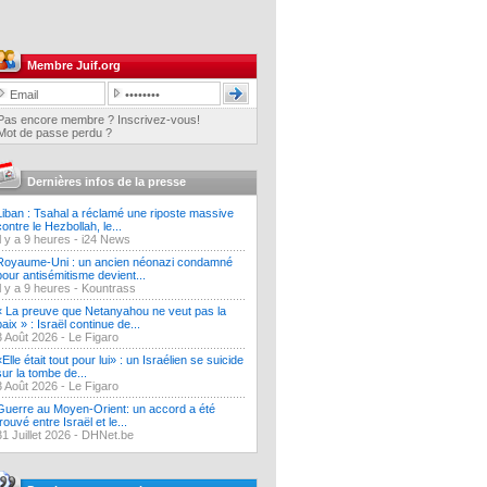
Membre Juif.org
Pas encore membre ? Inscrivez-vous!
Mot de passe perdu ?
Dernières infos de la presse
Liban : Tsahal a réclamé une riposte massive
contre le Hezbollah, le...
Il y a 9 heures -
i24 News
Royaume-Uni : un ancien néonazi condamné
pour antisémitisme devient...
Il y a 9 heures -
Kountrass
« La preuve que Netanyahou ne veut pas la
paix » : Israël continue de...
3 Août 2026 -
Le Figaro
«Elle était tout pour lui» : un Israélien se suicide
sur la tombe de...
3 Août 2026 -
Le Figaro
Guerre au Moyen-Orient: un accord a été
trouvé entre Israël et le...
31 Juillet 2026 -
DHNet.be