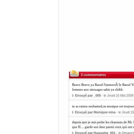
3 commentaires
Bravo Bravo ya Raoul l'immortÃ¨le Raoul Ya Na
femmes aux tatouages sahit ya chikh.
Envoyé par _005
- le Jeudi 15 Mai 2008
tu as raison mohamed,sa musique est toujou
Envoyé par Monique-nina
- le Jeudi 1
depuis que je suis petite les chansons de Mr. 
que H.....garde son âme parmi ceux qui ont d
Envoyé par Huguette_001
- le Dimanch