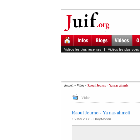
Vidéos les plus récentes
|
Vidéos les plus vues
Accueil
»
Vidéo
»
Raoul Journo - Ya nas ahmelt
Vidéo
Raoul Journo - Ya nas ahmelt
15 Mai 2008 -
DailyMotion