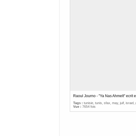
Raoul Journo - "Ya Nas Ahmelt" ecrit
Tags :
tunisie
,
tunis
,
sfax
,
may
,
juif
,
israel
,
Vue :
7654 fois