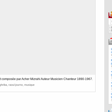
·
·
 et composée par Acher Mizrahi Auteur Musicien Chanteur 1890-1967.
ghriba
,
raoul journo
,
musique