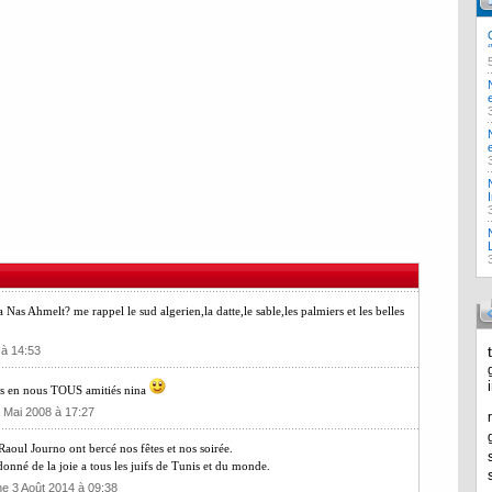
s Ahmelt? me rappel le sud algerien,la datte,le sable,les palmiers et les belles
 à 14:53
rs en nous TOUS amitiés nina
5 Mai 2008 à 17:27
Raoul Journo ont bercé nos fêtes et nos soirée.
onné de la joie a tous les juifs de Tunis et du monde.
e 3 Août 2014 à 09:38