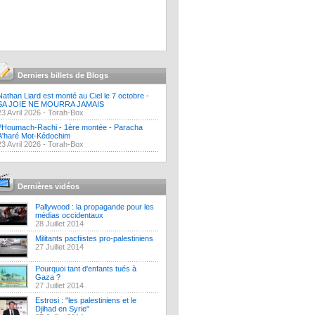
Derniers billets de Blogs
Nathan Liard est monté au Ciel le 7 octobre -
SA JOIE NE MOURRA JAMAIS
23 Avril 2026 -
Torah-Box
?Houmach-Rachi - 1ère montée - Paracha
A'haré Mot-Kédochim
23 Avril 2026 -
Torah-Box
Dernières vidéos
Pallywood : la propagande pour les
médias occidentaux
28 Juillet 2014
Militants pacfiistes pro-palestiniens
27 Juillet 2014
Pourquoi tant d'enfants tués à
Gaza ?
27 Juillet 2014
Estrosi : "les palestiniens et le
Djihad en Syrie"