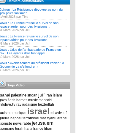
Derniers commentaires
Opinion : La Résistance dévoyée au nom du
‘’pro-palestianisme’’
5 Avril 2026 par Tixe
News : La France refuse le survol de son
espace aérien pour des livraisons...
31 Mars 2026 par Jcl
News : La France refuse le survol de son
espace aérien pour des livraisons...
31 Mars 2026 par Jcl
News : Litige de l’ambassade de France en
Irak : Les ayants droit font appel
30 Mars 2026 par Jcl
News : Avertissement du président iranien : «
L’économie va s’effondrer »
30 Mars 2026 par Jcl
Tags Vidéo
juif
tsahal
palestine
islam
shoah
iran
gaza
flash
hamas
music
maccabi
infolive.tv
rav
judaisme
hezbollah
israel
racisme
musique
tel aviv
idf
guerre
hapoel
terrorisme
matisyahu
arabe
jerusalem
sioniste
news
rabbi
sionisme
torah
haifa
france
liban