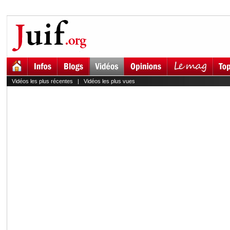
Vidéos les plus récentes
|
Vidéos les plus vues