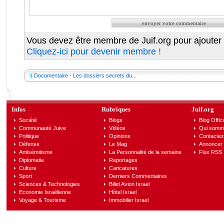
Vous devez être membre de Juif.org pour ajouter
Cliquez-ici pour devenir membre !
Documentaire - Les dossiers secrets du...
Infos
Rubriques
Juif.org
Société
Blogs
Blog Offici
Communauté Juive
Vidéos
Qui somm
Politique
Opinions
Contactez
Défense
Le Mag
Annoncer s
Antisémitisme
La Personnalité de la semaine
Flux RSS
Diplomatie
Reportages
Culture
Caricatures
Sport
Derniers Commentaires
Sciences & Technologies
Billet Avion Israel
Economie Israélienne
Hôtel Israel
Voyage & Tourisme
Immobilier Israel