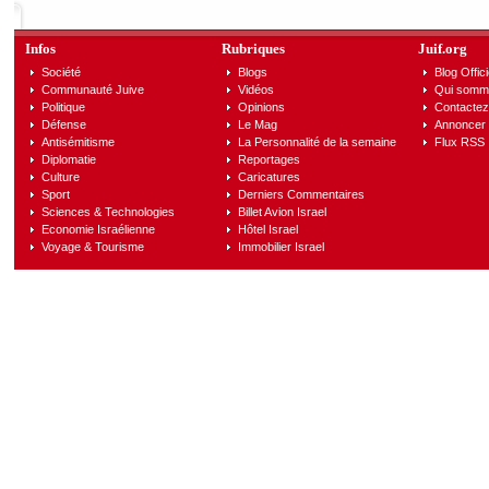
Infos
Rubriques
Juif.org
Société
Blogs
Blog Offici
Communauté Juive
Vidéos
Qui somm
Politique
Opinions
Contactez
Défense
Le Mag
Annoncer s
Antisémitisme
La Personnalité de la semaine
Flux RSS
Diplomatie
Reportages
Culture
Caricatures
Sport
Derniers Commentaires
Sciences & Technologies
Billet Avion Israel
Economie Israélienne
Hôtel Israel
Voyage & Tourisme
Immobilier Israel