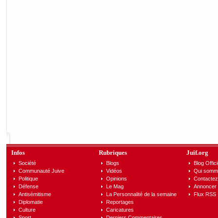
Infos
Rubriques
Juif.org
Société
Blogs
Blog Offici
Communauté Juive
Vidéos
Qui somm
Politique
Opinions
Contactez
Défense
Le Mag
Annoncer s
Antisémitisme
La Personnalité de la semaine
Flux RSS
Diplomatie
Reportages
Culture
Caricatures
Sport
Derniers Commentaires