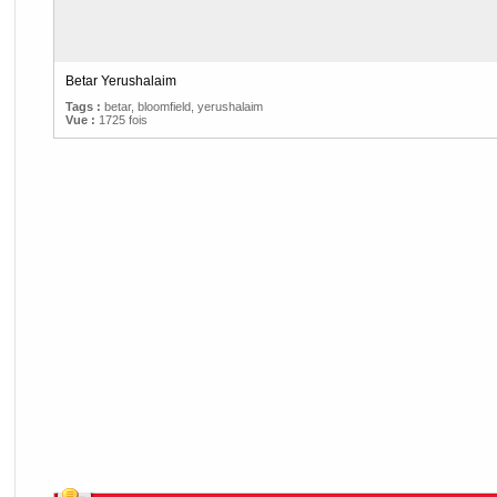
Betar Yerushalaim
Tags :
betar
,
bloomfield
,
yerushalaim
Vue :
1725 fois