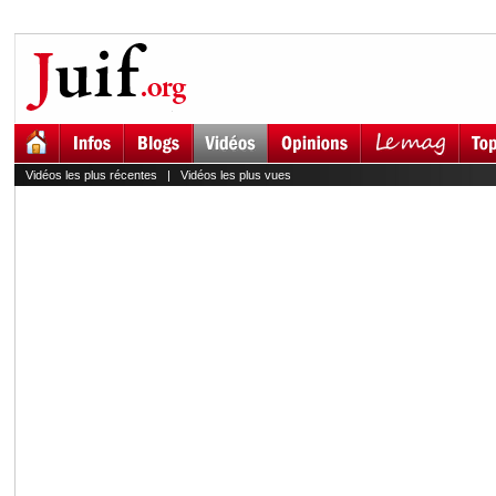
Vidéos les plus récentes
|
Vidéos les plus vues