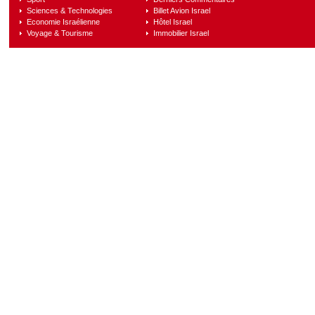
Sciences & Technologies
Billet Avion Israel
Economie Israélienne
Hôtel Israel
Voyage & Tourisme
Immobilier Israel