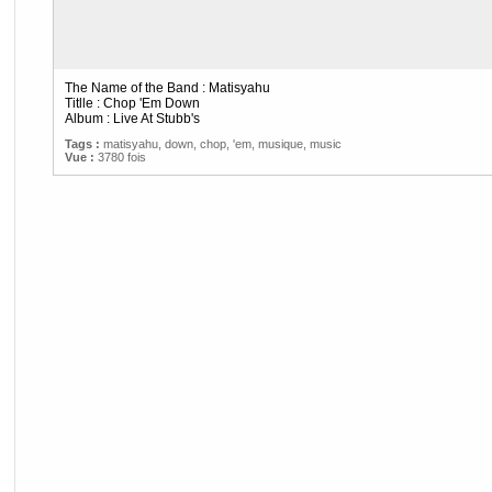
The Name of the Band : Matisyahu
Titlle : Chop 'Em Down
Album : Live At Stubb's
Tags :
matisyahu
,
down
,
chop
,
'em
,
musique
,
music
Vue :
3780 fois