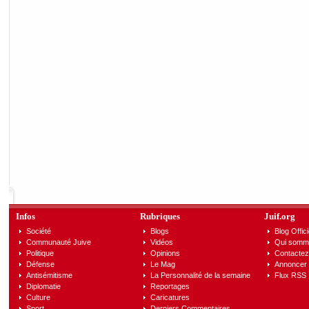
Infos
Rubriques
Juif.org
Société
Blogs
Blog Offici
Communauté Juive
Vidéos
Qui somm
Politique
Opinions
Contactez
Défense
Le Mag
Annoncer s
Antisémitisme
La Personnalité de la semaine
Flux RSS
Diplomatie
Reportages
Culture
Caricatures
Sport
Derniers Commentaires