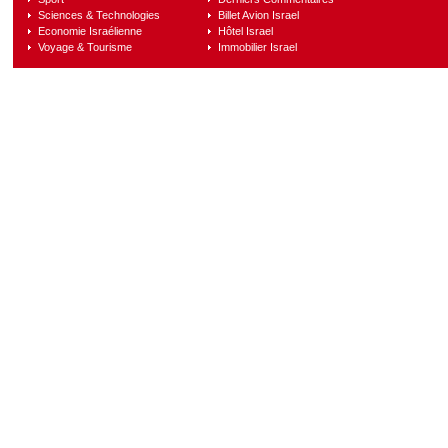
Sciences & Technologies
Billet Avion Israel
Economie Israélienne
Hôtel Israel
Voyage & Tourisme
Immobilier Israel