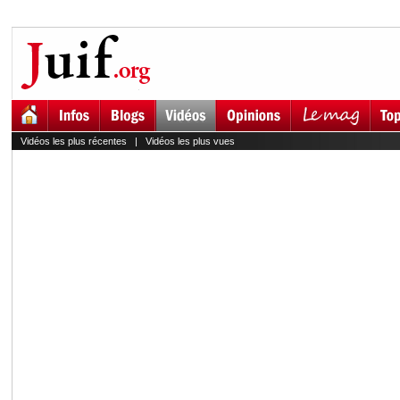
Vidéos les plus récentes
|
Vidéos les plus vues