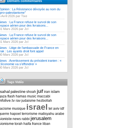
Derniers commentaires
Opinion : La Résistance dévoyée au nom du
‘’pro-palestianisme’’
5 Avril 2026 par Tixe
News : La France refuse le survol de son
espace aérien pour des livraisons...
31 Mars 2026 par Jcl
News : La France refuse le survol de son
espace aérien pour des livraisons...
31 Mars 2026 par Jcl
News : Litige de l’ambassade de France en
Irak : Les ayants droit font appel
30 Mars 2026 par Jcl
News : Avertissement du président iranien : «
L’économie va s’effondrer »
30 Mars 2026 par Jcl
Tags Vidéo
juif
tsahal
palestine
islam
shoah
iran
gaza
flash
hamas
music
maccabi
infolive.tv
rav
judaisme
hezbollah
israel
racisme
musique
tel aviv
idf
guerre
hapoel
terrorisme
matisyahu
arabe
jerusalem
sioniste
news
rabbi
sionisme
torah
haifa
france
liban