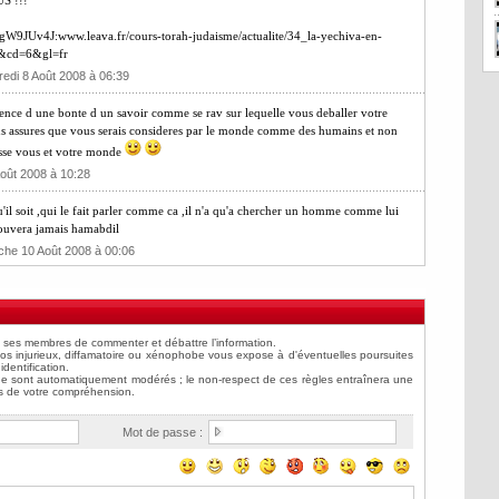
US !!!
gW9JUv4J:www.leava.fr/cours-torah-judaisme/actualite/34_la-yechiva-en-
k&cd=6&gl=fr
redi 8 Août 2008 à 06:39
nce d une bonte d un savoir comme se rav sur lequelle vous deballer votre
s assures que vous serais consideres par le monde comme des humains et non
isse vous et votre monde
Août 2008 à 10:28
 qu'il soit ,qui le fait parler comme ca ,il n'a qu'a chercher un homme comme lui
trouvera jamais hamabdil
che 10 Août 2008 à 00:06
Mot de passe :