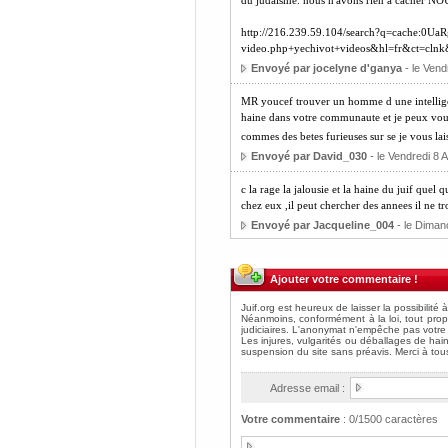
du judaisme. nous n'avons rien a cacher NO
http://216.239.59.104/search?q=cache:0UaR
video.php+yechivot+videos&hl=fr&ct=cln
Envoyé par jocelyne d'ganya
- le Vend
MR youcef trouver un homme d une intellige
haine dans votre communaute et je peux vou
commes des betes furieuses sur se je vous la
Envoyé par David_030
- le Vendredi 8 
c la rage la jalousie et la haine du juif quel
chez eux ,il peut chercher des annees il ne 
Envoyé par Jacqueline_004
- le Diman
Ajouter votre commentaire !
Adresse email :
Votre commentaire
:
0
/1500 caractères