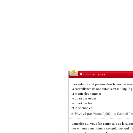
6 commentaires
mes enfants sont partous dans le monde aaa
la surveillance de nos enfants est mulktplié p
la moitie des hommes
le quart des onges
le quart des fee
et la science vit
Envoyé par Youcef_001
- le Samedi 2 A
youcefce qui vous fait ecrire ca c de la jalou
nos enfants c un homme exceptionnel qui n'a fa