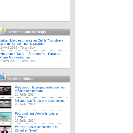
Derniers billets de Blogs
Nathan Liard est monté au Ciel le 7 octobre -
SA JOIE NE MOURRA JAMAIS
23 Avril 2026 -
Torah-Box
?Houmach-Rachi - 1ère montée - Paracha
A'haré Mot-Kédochim
23 Avril 2026 -
Torah-Box
Dernières vidéos
Pallywood : la propagande pour les
médias occidentaux
28 Juillet 2014
Militants pacfiistes pro-palestiniens
27 Juillet 2014
Pourquoi tant d'enfants tués à
Gaza ?
27 Juillet 2014
Estrosi : "les palestiniens et le
Djihad en Syrie"