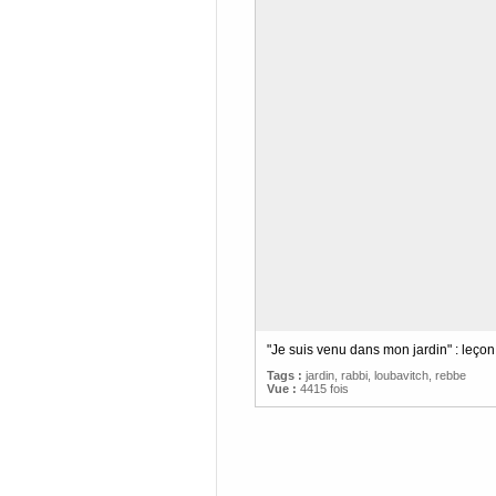
"Je suis venu dans mon jardin" : leço
Tags :
jardin
,
rabbi
,
loubavitch
,
rebbe
Vue :
4415 fois