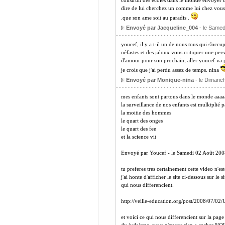
construit des ecoles dans le monde envoyer de
dire de lui cherchez un comme lui chez vous 
.que son ame soit au paradis .
Envoyé par Jacqueline_004
- le Samed
youcef, il y a t-il un de nous tous qui s'occ
néfastes et des jaloux vous critiquer une pe
d'amour pour son prochain, aller youcef va p
je crois que j'ai perdu assez de temps. nina
Envoyé par Monique-nina
- le Dimanch
mes enfants sont partous dans le monde aaa
la surveillance de nos enfants est mulktplié p
la moitie des hommes
le quart des onges
le quart des fee
et la science vit
Envoyé par Youcef - le Samedi 02 Août 200
tu preferes tres certainement cette video n'es
j'ai honte d'afficher le site ci-dessous sur 
qui nous differencient.
http://veille-education.org/post/2008/07/02
et voici ce qui nous differencient sur la pag