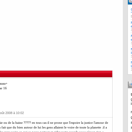
aaaaa+
ar 16
oût 2008 à 10:02
sie ou de la haine ????? en tous cas il ne prone que l'espoire la justice l'amour de
it que du bien autour de lui les gens allaient le voire de toute la planette .il a