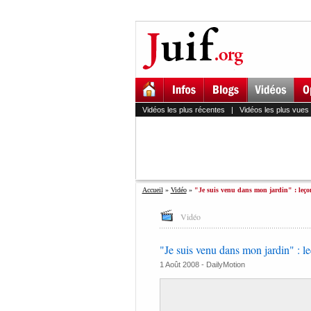
Vidéos les plus récentes
|
Vidéos les plus vues
Accueil
»
Vidéo
»
"Je suis venu dans mon jardin" : leç
Vidéo
"Je suis venu dans mon jardin" : l
1 Août 2008 -
DailyMotion