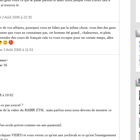
s gens voire ce qui se passe partout et aider notre peuple vous n'avez rien a
et trouvez le
i 2 Août 2008 à 22:35
upe de vos affaires, pourquoi vous ne faîtes pas la même chose, vous êtes des gens
rsonne que vous ne connaissez pas, cet homme été grand , chaleureux, et plein
rendre des cours de français cela va vous occuper pour un certain temps, allez
e 3 Août 2008 à 11:53
aaaaa+
ar 16
8 à 10:02
t-ce pas youcef ?
le site de la video du RABBI ZTSL. mais parfois nous nous devons de montrer ce
/Une-ecole-privee-comme-on-sen-passerait2
e cliquez VIDEO et vous verrez ce qu'est une yechivah et ce qu'est l'enseignement