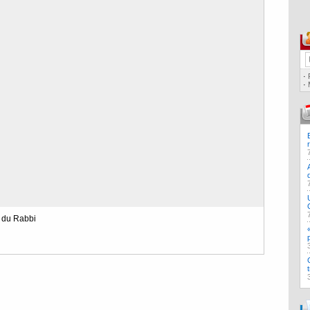
·
·
n du Rabbi