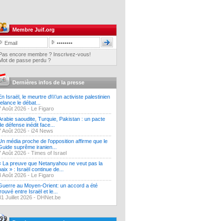
Membre Juif.org
Pas encore membre ? Inscrivez-vous!
Mot de passe perdu ?
Dernières infos de la presse
En Israël, le meurtre d\\\'un activiste palestinien
relance le débat...
7 Août 2026 -
Le Figaro
Arabie saoudite, Turquie, Pakistan : un pacte
de défense inédit face...
7 Août 2026 -
i24 News
Un média proche de l’opposition affirme que le
Guide suprême iranien...
7 Août 2026 -
Times of Israel
« La preuve que Netanyahou ne veut pas la
paix » : Israël continue de...
3 Août 2026 -
Le Figaro
Guerre au Moyen-Orient: un accord a été
trouvé entre Israël et le...
31 Juillet 2026 -
DHNet.be