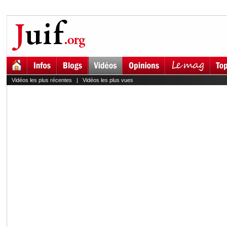
Vidéos les plus récentes
|
Vidéos les plus vues