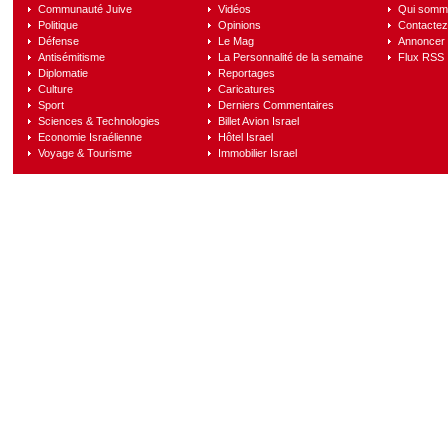
Communauté Juive
Vidéos
Qui somm
Politique
Opinions
Contactez
Défense
Le Mag
Annoncer s
Antisémitisme
La Personnalité de la semaine
Flux RSS
Diplomatie
Reportages
Culture
Caricatures
Sport
Derniers Commentaires
Sciences & Technologies
Billet Avion Israel
Economie Israélienne
Hôtel Israel
Voyage & Tourisme
Immobilier Israel