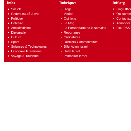
Infos
Rubriques
Juif.org
Société
Blogs
Blog Offici
Communauté Juive
Vidéos
Qui somm
Politique
Opinions
Contactez
Défense
Le Mag
Annoncer s
Antisémitisme
La Personnalité de la semaine
Flux RSS
Diplomatie
Reportages
Culture
Caricatures
Sport
Derniers Commentaires
Sciences & Technologies
Billet Avion Israel
Economie Israélienne
Hôtel Israel
Voyage & Tourisme
Immobilier Israel