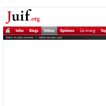
Vidéos les plus récentes
|
Vidéos les plus vues