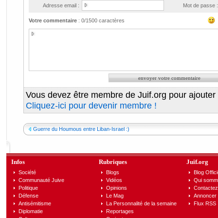
Adresse email :
Mot de passe :
Votre commentaire
:
0
/1500 caractères
Vous devez être membre de Juif.org pour ajouter
Cliquez-ici pour devenir membre !
Guerre du Houmous entre Liban-Israel :)
Infos
Rubriques
Juif.org
Société
Blogs
Blog Offici
Communauté Juive
Vidéos
Qui somm
Politique
Opinions
Contactez
Défense
Le Mag
Annoncer s
Antisémitisme
La Personnalité de la semaine
Flux RSS
Diplomatie
Reportages