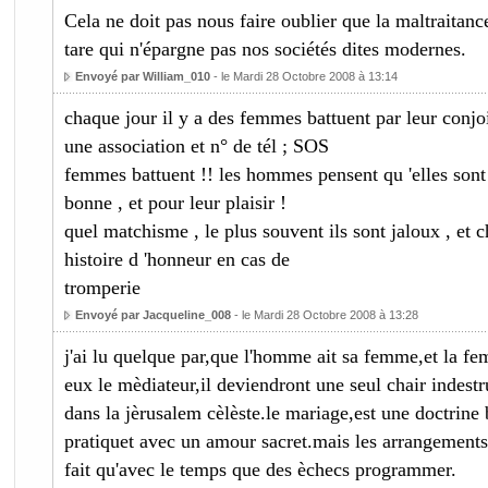
Cela ne doit pas nous faire oublier que la maltraitan
tare qui n'épargne pas nos sociétés dites modernes.
Envoyé par William_010
- le Mardi 28 Octobre 2008 à 13:14
chaque jour il y a des femmes battuent par leur conjoin
une association et n° de tél ; SOS
femmes battuent !! les hommes pensent qu 'elles sont 
bonne , et pour leur plaisir !
quel matchisme , le plus souvent ils sont jaloux , et c
histoire d 'honneur en cas de
tromperie
Envoyé par Jacqueline_008
- le Mardi 28 Octobre 2008 à 13:28
j'ai lu quelque par,que l'homme ait sa femme,et la f
eux le mèdiateur,il deviendront une seul chair indestr
dans la jèrusalem cèlèste.le mariage,est une doctrine b
pratiquet avec un amour sacret.mais les arrangement
fait qu'avec le temps que des èchecs programmer.