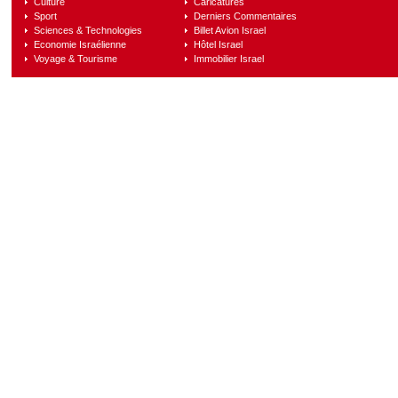
Culture
Caricatures
Sport
Derniers Commentaires
Sciences & Technologies
Billet Avion Israel
Economie Israélienne
Hôtel Israel
Voyage & Tourisme
Immobilier Israel