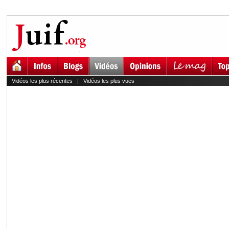
Vidéos les plus récentes
|
Vidéos les plus vues