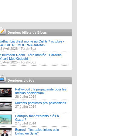
Derniers billets de Blogs
Nathan Liard est monté au Ciel le 7 octobre -
SA JOIE NE MOURRA JAMAIS
23 Avril 2026 -
Torah-Box
?Houmach-Rachi - 1ère montée - Paracha
A'haré Mot-Kédochim
23 Avril 2026 -
Torah-Box
Dernières vidéos
Pallywood : la propagande pour les
médias occidentaux
28 Juillet 2014
Militants pacfiistes pro-palestiniens
27 Juillet 2014
Pourquoi tant d'enfants tués à
Gaza ?
27 Juillet 2014
Estrosi : "les palestiniens et le
Djihad en Syrie"