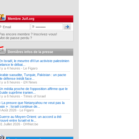
Membre Juif.org
Pas encore membre ? Inscrivez-vous!
Mot de passe perdu ?
Dernières infos de la presse
En Israël, le meurtre d\\\'un activiste palestinien
relance le débat...
Il y a 4 heures -
Le Figaro
Arabie saoudite, Turquie, Pakistan : un pacte
de défense inédit face...
Il y a 6 heures -
i24 News
Un média proche de l’opposition affirme que le
Guide suprême iranien...
Il y a 6 heures -
Times of Israel
« La preuve que Netanyahou ne veut pas la
paix » : Israël continue de...
3 Août 2026 -
Le Figaro
Guerre au Moyen-Orient: un accord a été
trouvé entre Israël et le...
31 Juillet 2026 -
DHNet.be