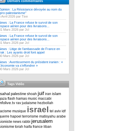
Derniers commentaires
Opinion : La Résistance dévoyée au nom du
‘’pro-palestianisme’’
5 Avril 2026 par Tixe
News : La France refuse le survol de son
espace aérien pour des livraisons...
31 Mars 2026 par Jcl
News : La France refuse le survol de son
espace aérien pour des livraisons...
31 Mars 2026 par Jcl
News : Litige de l’ambassade de France en
Irak : Les ayants droit font appel
30 Mars 2026 par Jcl
News : Avertissement du président iranien : «
L’économie va s’effondrer »
30 Mars 2026 par Jcl
Tags Vidéo
juif
tsahal
palestine
islam
shoah
iran
gaza
flash
hamas
music
maccabi
infolive.tv
rav
judaisme
hezbollah
israel
racisme
musique
tel aviv
idf
guerre
hapoel
terrorisme
matisyahu
arabe
jerusalem
sioniste
news
rabbi
sionisme
torah
haifa
france
liban