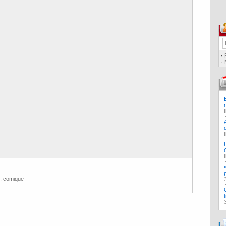
·
·
,
comique