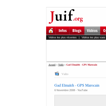
Vidéos les plus récentes
|
Vidéos les plus vues
Accueil
»
Vidéo
»
Gad Elmaleh - GPS Marocain
Vidéo
Gad Elmaleh - GPS Marocain
6 Novembre 2008 -
YouTube