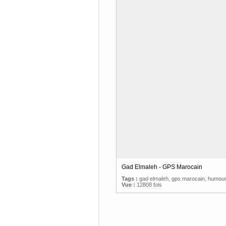
Gad Elmaleh - GPS Marocain
Tags :
gad elmaleh
,
gps marocain
,
humour
Vue :
12808 fois