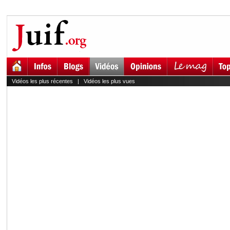
Vidéos les plus récentes
|
Vidéos les plus vues