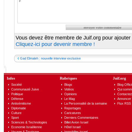
Vous devez être membre de Juif.org pour ajouter
Cliquez-ici pour devenir membre !
Gad Elmaleh : nouvelle interview exclusive
Infos
Rubriques
Juif.org
Société
Blogs
Blog Offici
Communauté Juive
Vidéos
Qui somm
Politique
Opinions
Contactez
Défense
Le Mag
Annoncer s
Antisémitisme
La Personnalité de la semaine
Flux RSS
Diplomatie
Reportages
Culture
Caricatures
Sport
Derniers Commentaires
Sciences & Technologies
Billet Avion Israel
Economie Israélienne
Hôtel Israel
Voyage & Tourisme
Immobilier Israel